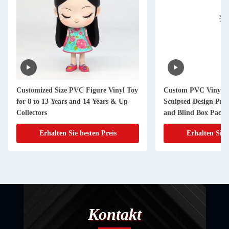
Customized Size PVC Figure Vinyl Toy
Custom PVC Vinyl F
for 8 to 13 Years and 14 Years & Up
Sculpted Design Pr
Collectors
and Blind Box Packa
Erhalten Sie besten Preis
Erhalten Sie 
Kontakt