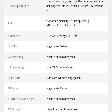
Dies ist der Fall, wenn die Kommission nicht in
3Fabrikprüfungen:
der Lage ist, die in Artikel 1 Absatz 2 Buchstabe
a
Cartoon-Spielzeug, Militärspielzeug,
4Stil:
MODELLSPIELZEUG
5Material:
PVC/ABS/Vinyl/TPR/PP
6Größe:
angepasste Größe
7Verpackung:
Nach Kundenwünschen.
8Anmerkung:
Nur OEM akzeptieren
9Entwurf:
Wie vom Kunden angegeben
10Farbe:
angepasste Farbe
11Drucken von Logos:
Nach Kundenwünschen.
12Technik:
Injektion, Vinyl, Rotaguss