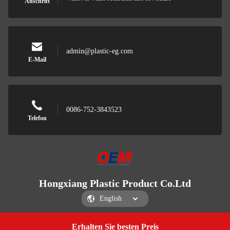
Anschrift
admin@plastic-eg.com
E-Mail
0086-752-3843523
Telefon
Hongxiang Plastic Product Co.Ltd
Erhalten Sie besten Preis
Get a Quote
Hongxiang Plastic Product Co.Ltd