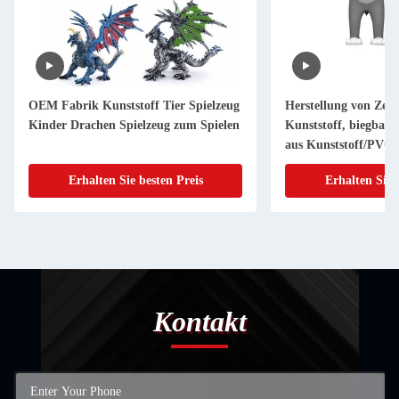
OEM Fabrik Kunststoff Tier Spielzeug
Herstellung von Zeic
Kinder Drachen Spielzeug zum Spielen
Kunststoff, biegbare
aus Kunststoff/PVC/
Erhalten Sie besten Preis
Erhalten Sie 
Kontakt