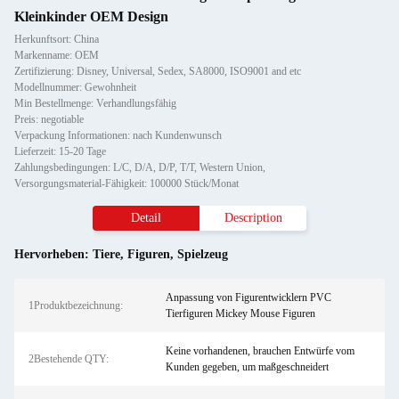
Kleinkinder OEM Design
Herkunftsort: China
Markenname: OEM
Zertifizierung: Disney, Universal, Sedex, SA8000, ISO9001 and etc
Modellnummer: Gewohnheit
Min Bestellmenge: Verhandlungsfähig
Preis: negotiable
Verpackung Informationen: nach Kundenwunsch
Lieferzeit: 15-20 Tage
Zahlungsbedingungen: L/C, D/A, D/P, T/T, Western Union,
Versorgungsmaterial-Fähigkeit: 100000 Stück/Monat
Detail
Description
Hervorheben:
Tiere
,
Figuren
,
Spielzeug
Anpassung von Figurentwicklern PVC
1Produktbezeichnung:
Tierfiguren Mickey Mouse Figuren
Keine vorhandenen, brauchen Entwürfe vom
2Bestehende QTY:
Kunden gegeben, um maßgeschneidert