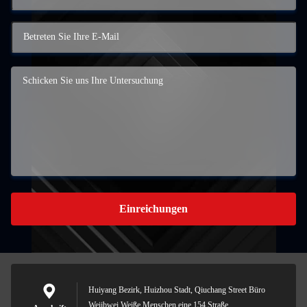
Einreichungen
Huiyang Bezirk, Huizhou Stadt, Qiuchang Street Büro
Weiibwei Weiße Menschen eine 154 Straße