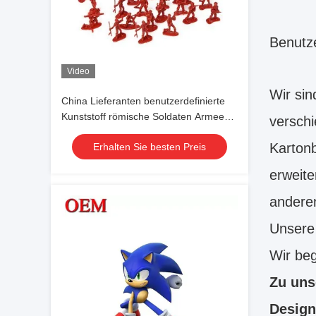
Benutze
Video
Wir sin
China Lieferanten benutzerdefinierte
Kunststoff römische Soldaten Armee
verschi
Soldaten Spielzeug benutzerdefinierte
Kartonb
Erhalten Sie besten Preis
Figur
erweite
anderen
Unsere
Wir beg
Zu uns
Design