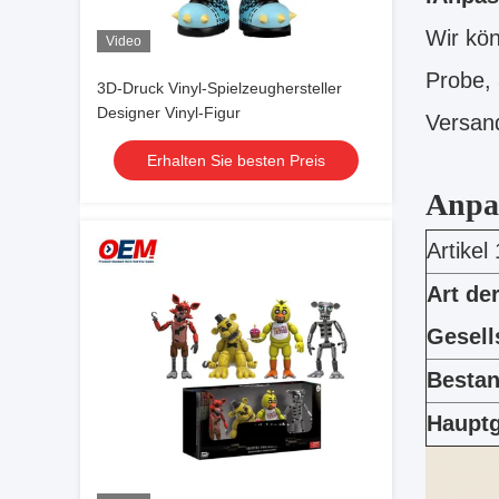
Wir kön
Video
Probe,
3D-Druck Vinyl-Spielzeughersteller
Designer Vinyl-Figur
Versand
Erhalten Sie besten Preis
Anpa
Artikel 
Art de
Gesell
Besta
Hauptg