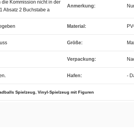
n die Kommission nicht in der
Anmerkung:
Nu
el 1 Absatz 2 Buchstabe a
egeben
Material:
PV
guss
Größe:
Ma
Verpackung:
Na
en.
Hafen:
- D
,
dballs Spielzeug
Vinyl-Spielzeug mit Figuren