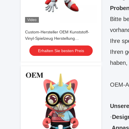
Proben
Bitte b
Video
vorhand
Custom-Hersteller OEM Kunststoff-
Vinyl-Spielzeug Herstellung
Ihre sp
kundenspezifische Action Figure
Erhalten Sie besten Preis
Ihren g
haben, 
OEM-Ak
Unsere
·
Desig
.Anpas