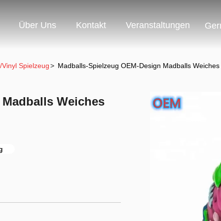
Über Uns
Kontakt
Veranstaltungen
Ger
/Vinyl Spielzeug
>
Madballs-Spielzeug OEM-Design Madballs Weiches V
 Madballs Weiches
g