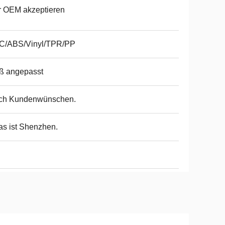
r OEM akzeptieren
C/ABS/Vinyl/TPR/PP
ß angepasst
ch Kundenwünschen.
as ist Shenzhen.