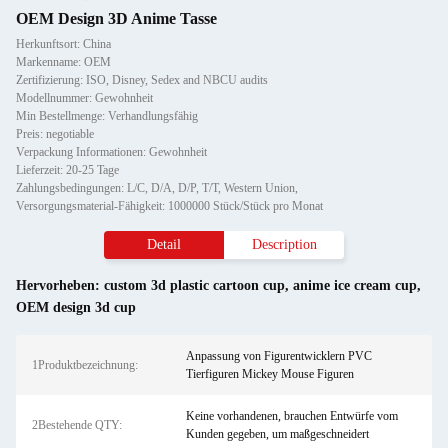
OEM Design 3D Anime Tasse
Herkunftsort: China
Markenname: OEM
Zertifizierung: ISO, Disney, Sedex and NBCU audits
Modellnummer: Gewohnheit
Min Bestellmenge: Verhandlungsfähig
Preis: negotiable
Verpackung Informationen: Gewohnheit
Lieferzeit: 20-25 Tage
Zahlungsbedingungen: L/C, D/A, D/P, T/T, Western Union,
Versorgungsmaterial-Fähigkeit: 1000000 Stück/Stück pro Monat
Detail
Description
Hervorheben:
custom 3d plastic cartoon cup
,
anime ice cream cup
,
OEM design 3d cup
Anpassung von Figurentwicklern PVC
1Produktbezeichnung:
Tierfiguren Mickey Mouse Figuren
Keine vorhandenen, brauchen Entwürfe vom
2Bestehende QTY:
Kunden gegeben, um maßgeschneidert