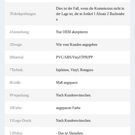
Dies ist der Fall, wenn die Kommission nicht in
3Fabrikprüfungen:
der Lage ist, die in Artikel 1 Absatz 2 Buchstabe
a
4Anmerkung:
Nur OEM akzeptieren
5Design:
Wie vom Kunden angegeben
6Material:
PVC/ABS/Vinyl/TPR/PP
7Technik:
Injektion, Vinyl, Rotaguss
8Größe:
Maß angepasst
9Verpackung:
Nach Kundenwünschen.
10Farbe:
angepasste Farbe
11Logo-Druck:
Nach Kundenwünschen.
12Hafen:
- Das ist Shenzhen.