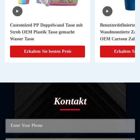
Customized PP Doppelwand Tasse mit
Benutzerdefinierte 
Stroh OEM Plastik Tasse gemacht
Wandmontierte Zahn
Wasser Tasse
OEM Cartoon Zahnb
Erhalten Sie besten Preis
Erhalten Sie 
Kontakt