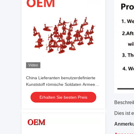
Video
China Lieferanten benutzerdefinierte
Kunststoff römische Soldaten Armee
Soldaten Spielzeug benutzerdefinierte
Erhalten Sie besten Preis
Figur
Beschrei
Dies ist 
Anmerk