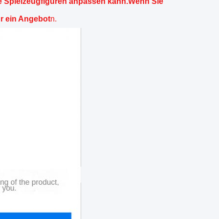
e Spielzeugfiguren anpassen kann.Wenn Sie
ür ein Angebot
n.