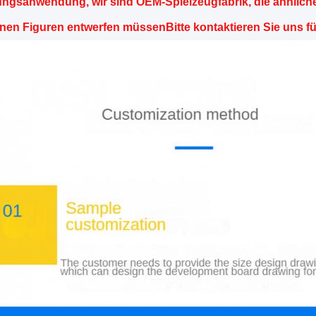
gsanwendung, wir sind OEM-Spielzeugfabrik, die ähnlich
enen Figuren entwerfen müssenBitte kontaktieren Sie uns f