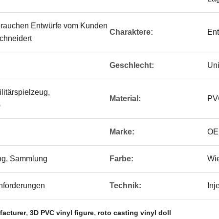
brauchen Entwürfe vom Kunden
Charaktere:
Ent
hneidert
Geschlecht:
Un
litärspielzeug,
Material:
PV
G
Marke:
OE
ng, Sammlung
Farbe:
Wi
nforderungen
Technik:
Inj
,
,
facturer
3D PVC vinyl figure
roto casting vinyl doll