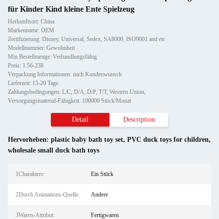
für Kinder Kind kleine Ente Spielzeug
Herkunftsort: China
Markenname: OEM
Zertifizierung: Disney, Universal, Sedex, SA8000, ISO9001 and etc
Modellnummer: Gewohnheit
Min Bestellmenge: Verhandlungsfähig
Preis: 1.56-238
Verpackung Informationen: nach Kundenwunsch
Lieferzeit: 15-20 Tage
Zahlungsbedingungen: L/C, D/A, D/P, T/T, Western Union,
Versorgungsmaterial-Fähigkeit: 100000 Stück/Monat
Detail
Description
Hervorheben:
plastic baby bath toy set
,
PVC duck toys for children
,
wholesale small duck bath toys
1Charaktere:
Ein Stück
2Durch Animations-Quelle:
Andere
3Waren-Attribut:
Fertigwaren