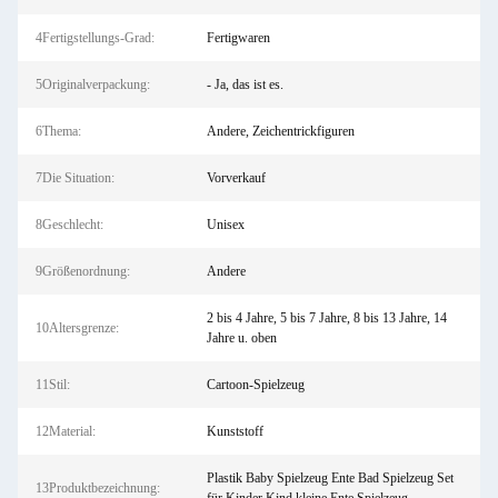
4Fertigstellungs-Grad:
Fertigwaren
5Originalverpackung:
- Ja, das ist es.
6Thema:
Andere, Zeichentrickfiguren
7Die Situation:
Vorverkauf
8Geschlecht:
Unisex
9Größenordnung:
Andere
2 bis 4 Jahre, 5 bis 7 Jahre, 8 bis 13 Jahre, 14
10Altersgrenze:
Jahre u. oben
11Stil:
Cartoon-Spielzeug
12Material:
Kunststoff
Plastik Baby Spielzeug Ente Bad Spielzeug Set
13Produktbezeichnung: