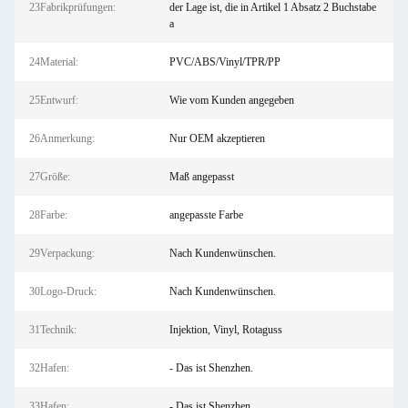
23Fabrikprüfungen:
der Lage ist, die in Artikel 1 Absatz 2 Buchstabe
a
24Material:
PVC/ABS/Vinyl/TPR/PP
25Entwurf:
Wie vom Kunden angegeben
26Anmerkung:
Nur OEM akzeptieren
27Größe:
Maß angepasst
28Farbe:
angepasste Farbe
29Verpackung:
Nach Kundenwünschen.
30Logo-Druck:
Nach Kundenwünschen.
31Technik:
Injektion, Vinyl, Rotaguss
32Hafen:
- Das ist Shenzhen.
33Hafen:
- Das ist Shenzhen.