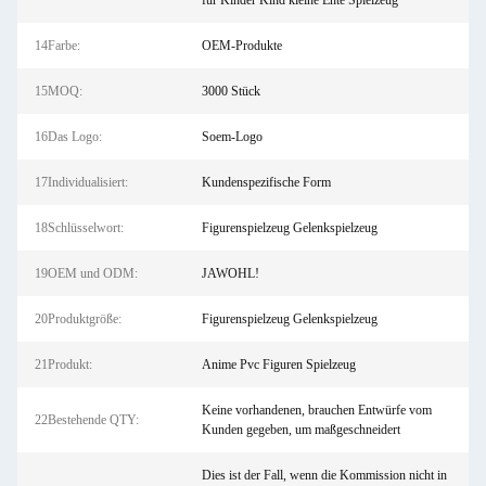
für Kinder Kind kleine Ente Spielzeug
14Farbe:
OEM-Produkte
15MOQ:
3000 Stück
16Das Logo:
Soem-Logo
17Individualisiert:
Kundenspezifische Form
18Schlüsselwort:
Figurenspielzeug Gelenkspielzeug
19OEM und ODM:
JAWOHL!
20Produktgröße:
Figurenspielzeug Gelenkspielzeug
21Produkt:
Anime Pvc Figuren Spielzeug
Keine vorhandenen, brauchen Entwürfe vom
22Bestehende QTY:
Kunden gegeben, um maßgeschneidert
Dies ist der Fall, wenn die Kommission nicht in