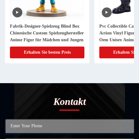
Fabrik-Designer-Spielzeug Blind Box
Pvc Collectible Cart
Chinesische Custom Spielzeughersteller
Action Vinyl Figur
Anime Figur für Mädchen und Jungen
Oem Unisex Anime 
Logo Personalized 3
Erhalten Sie besten Preis
Erhalten Sie 
Kontakt