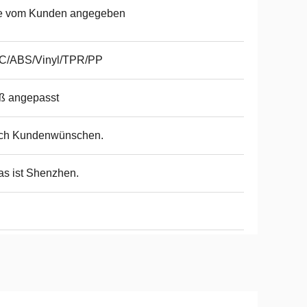
e vom Kunden angegeben
C/ABS/Vinyl/TPR/PP
ß angepasst
ch Kundenwünschen.
as ist Shenzhen.