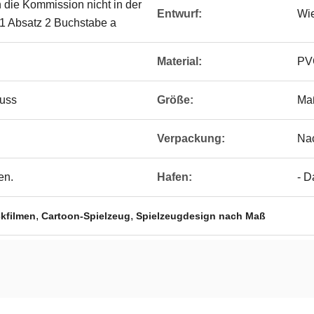
n die Kommission nicht in der
Entwurf:
Wi
el 1 Absatz 2 Buchstabe a
Material:
PV
guss
Größe:
Ma
Verpackung:
Na
en.
Hafen:
- D
,
,
ckfilmen
Cartoon-Spielzeug
Spielzeugdesign nach Maß