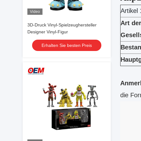
Artikel 
Video
Art de
3D-Druck Vinyl-Spielzeughersteller
Designer Vinyl-Figur
Gesell
Erhalten Sie besten Preis
Besta
Hauptg
Anmer
die Fo