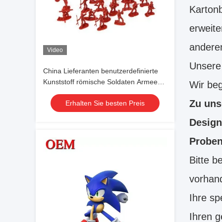
Kartonb
erweite
anderen
Video
Unsere
China Lieferanten benutzerdefinierte
Kunststoff römische Soldaten Armee
Wir beg
Soldaten Spielzeug benutzerdefinierte
Zu uns
Erhalten Sie besten Preis
Figur
Design
Proben
Bitte b
vorhand
Ihre sp
Ihren g