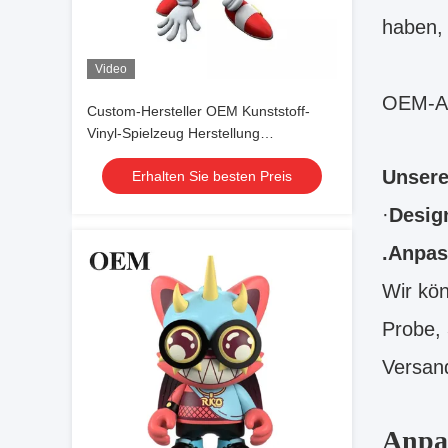
haben, 
Video
OEM-Ak
Custom-Hersteller OEM Kunststoff-
Vinyl-Spielzeug Herstellung
kundenspezifische Action Figure
Unsere
Erhalten Sie besten Preis
·
Desig
.Anpas
Wir kön
Probe,
Versand
Anpa