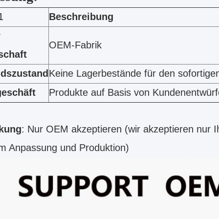
1
Beschreibung
r
OEM-Fabrik
schaft
ndszustand
Keine Lagerbestände für den sofortige
eschäft
Produkte auf Basis von Kundenentwür
kung
: Nur OEM akzeptieren (wir akzeptieren nur 
rm Anpassung und Produktion)