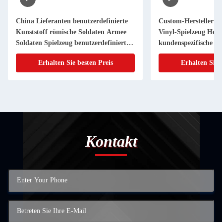
China Lieferanten benutzerdefinierte
Custom-Hersteller O
Kunststoff römische Soldaten Armee
Vinyl-Spielzeug Hers
Soldaten Spielzeug benutzerdefinierte
kundenspezifische Ac
Figur
Erhalten Sie besten Preis
Erhalten Sie 
Kontakt