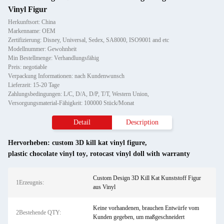
Vinyl Figur
Herkunftsort: China
Markenname: OEM
Zertifizierung: Disney, Universal, Sedex, SA8000, ISO9001 and etc
Modellnummer: Gewohnheit
Min Bestellmenge: Verhandlungsfähig
Preis: negotiable
Verpackung Informationen: nach Kundenwunsch
Lieferzeit: 15-20 Tage
Zahlungsbedingungen: L/C, D/A, D/P, T/T, Western Union,
Versorgungsmaterial-Fähigkeit: 100000 Stück/Monat
Detail
Description
Hervorheben:
custom 3D kill kat vinyl figure
,
plastic chocolate vinyl toy
,
rotocast vinyl doll with warranty
Custom Design 3D Kill Kat Kunststoff Figur
1Erzeugnis:
aus Vinyl
Keine vorhandenen, brauchen Entwürfe vom
2Bestehende QTY:
Kunden gegeben, um maßgeschneidert