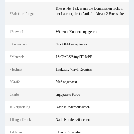
Dies ist der Fall, wenn die Kommission nicht in
3Fabrikprüfungen:
der Lage ist, die in Artikel 1 Absatz 2 Buchstabe
a
4Entwurf:
Wie vom Kunden angegeben
5Anmerkung:
Nur OEM akzeptieren
6Material:
PVC/ABS/Vinyl/TPR/PP
7Technik:
Injektion, Vinyl, Rotaguss
8Größe:
Maß angepasst
9Farbe:
angepasste Farbe
10Verpackung:
Nach Kundenwünschen.
11Logo-Druck:
Nach Kundenwünschen.
12Hafen:
- Das ist Shenzhen.