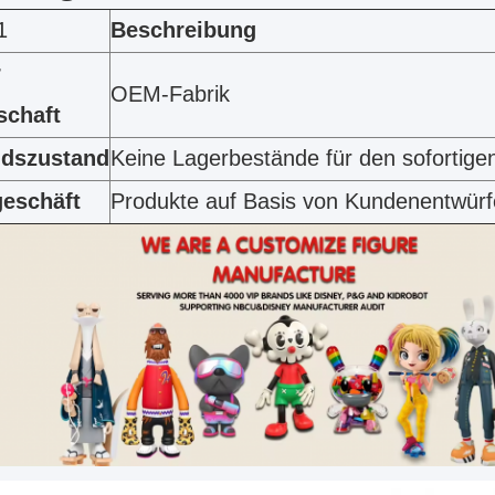
1
Beschreibung
r
OEM-Fabrik
schaft
ndszustand
Keine Lagerbestände für den sofortige
eschäft
Produkte auf Basis von Kundenentwür