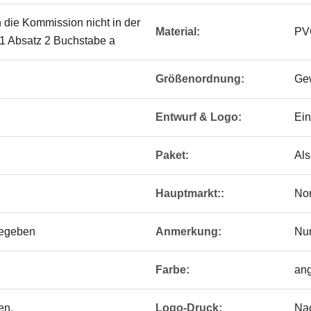
n die Kommission nicht in der
Material:
PV
el 1 Absatz 2 Buchstabe a
Größenordnung:
Ge
Entwurf & Logo:
Ein
Paket:
Als
Hauptmarkt::
Nor
egeben
Anmerkung:
Nu
Farbe:
an
en.
Logo-Druck:
Na