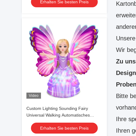
Erhalten Sie besten Preis
Kartonb
erweite
anderen
Unsere
Wir beg
Zu uns
Design
Proben
Bitte b
Video
vorhand
Custom Lighting Sounding Fairy
Universal Walking Automatisches
Ihre sp
Hindernisvermeiden zum Komfort
Erhalten Sie besten Preis
Dekomprimieren Interaktiv
Ihren g