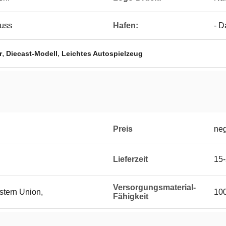
guss
Hafen:
- D
,
,
r
Diecast-Modell
Leichtes Autospielzeug
Preis
neg
Lieferzeit
15-
Versorgungsmaterial-
stern Union,
10
Fähigkeit