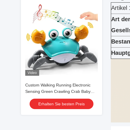
Artikel 
Art de
Gesell
Besta
Hauptg
Video
Custom Walking Running Electronic
Sensing Green Crawling Crab Baby
Spielzeug Musik LED Licht auf
Erhalten Sie besten Preis