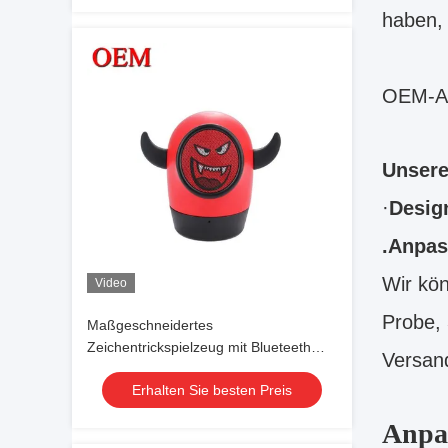
haben, 
OEM-Ak
Unsere
·
Desig
.Anpas
Wir kön
Video
Probe,
Maßgeschneidertes
Zeichentrickspielzeug mit Blueteeth
Versand
Lautsprecher Tragbarer drahtloser
Erhalten Sie besten Preis
Musical Player Party
Anpa