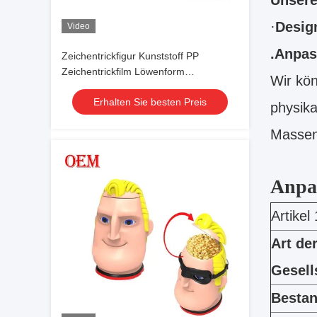
Unsere
·
Desig
Video
.Anpas
Zeichentrickfigur Kunststoff PP
Zeichentrickfilm Löwenform
Wir kön
Popcornbehälter mit Deckel für die
Erhalten Sie besten Preis
Sammlung
physika
Massenp
Anpa
Artikel 
Art de
Gesell
Besta