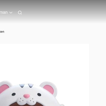
man
ten