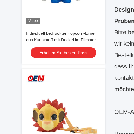
Design
Proben
Video
Bitte b
Individuell bedruckter Popcorn-Eimer
aus Kunststoff mit Deckel im Filmstar-
wir kei
Design
Erhalten Sie besten Preis
Bestell
dass Ih
kontakt
möchte
OEM-Ak