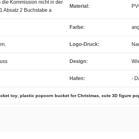
n die Kommission nicht in der
Material:
PV
el 1 Absatz 2 Buchstabe a
Farbe:
an
en.
Logo-Druck:
Na
guss
Design:
Wi
Hafen:
- D
,
,
cket toy
plastic popcorn bucket for Christmas
cute 3D figure p