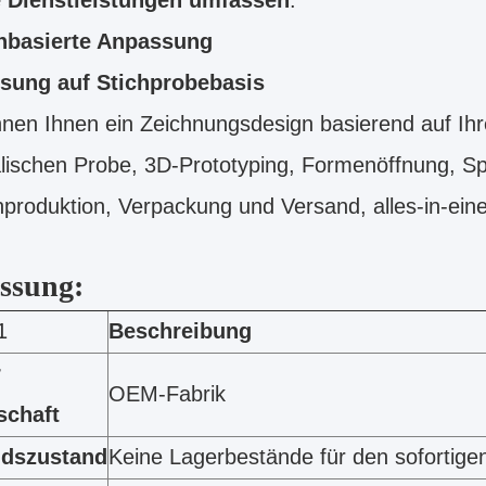
 Dienstleistungen umfassen
:
nbasierte Anpassung
sung auf Stichprobebasis
nen Ihnen ein Zeichnungsdesign basierend auf Ihr
lischen Probe, 3D-Prototyping, Formenöffnung, Spr
roduktion, Verpackung und Versand, alles-in-eine
ssung:
1
Beschreibung
r
OEM-Fabrik
schaft
ndszustand
Keine Lagerbestände für den sofortige