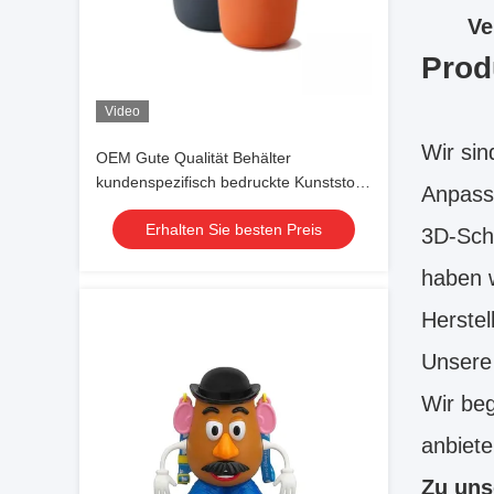
Ve
Prod
Video
Wir sin
OEM Gute Qualität Behälter
kundenspezifisch bedruckte Kunststoff-
Anpassu
Cartoon-Popcorn-Eimer-Wanne-Becher
Erhalten Sie besten Preis
mit Deckel für Werbezwecke
3D-Sch
haben w
Herste
Unsere
Wir beg
anbiete
Zu uns