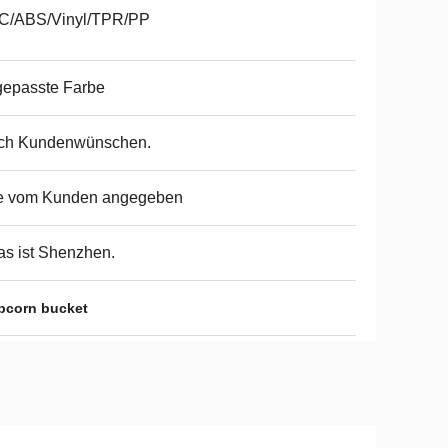
C/ABS/Vinyl/TPR/PP
gepasste Farbe
ch Kundenwünschen.
e vom Kunden angegeben
as ist Shenzhen.
opcorn bucket