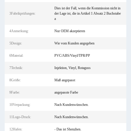
Dies ist der Fall, wenn die Kommission nicht in
3Fabrikprüfungen:
der Lage ist, die in Artikel 1 Absatz 2 Buchstabe
a
4Anmerkung:
Nur OEM akzeptieren
5Design:
Wie vom Kunden angegeben
6Material:
PVC/ABS/Vinyl/TPR/PP
7Technik:
Injektion, Vinyl, Rotaguss
8Größe:
Maß angepasst
9Farbe:
angepasste Farbe
10Verpackung:
Nach Kundenwünschen.
11Logo-Druck:
Nach Kundenwünschen.
12Hafen:
- Das ist Shenzhen.