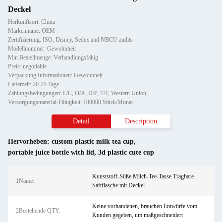
Deckel
Herkunftsort: China
Markenname: OEM
Zertifizierung: ISO, Disney, Sedex and NBCU audits
Modellnummer: Gewohnheit
Min Bestellmenge: Verhandlungsfähig
Preis: negotiable
Verpackung Informationen: Gewohnheit
Lieferzeit: 20-25 Tage
Zahlungsbedingungen: L/C, D/A, D/P, T/T, Western Union,
Versorgungsmaterial-Fähigkeit: 100000 Stück/Monat
Detail
Description
Hervorheben:
custom plastic milk tea cup
,
portable juice bottle with lid
,
3d plastic cute cup
Kunststoff-Süße Milch-Tee-Tasse Tragbare
1Name:
Saftflasche mit Deckel
Keine vorhandenen, brauchen Entwürfe vom
2Bestehende QTY:
Kunden gegeben, um maßgeschneidert