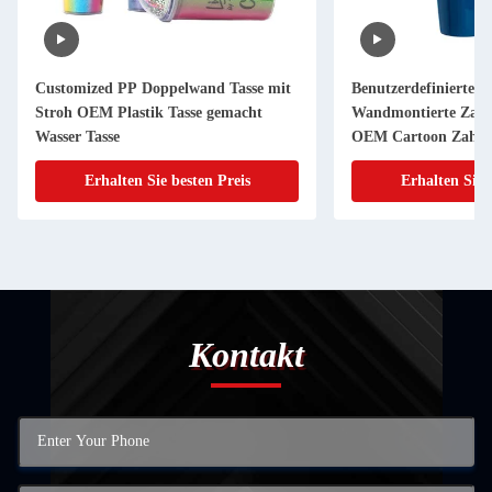
Customized PP Doppelwand Tasse mit
Benutzerdefinierte 
Stroh OEM Plastik Tasse gemacht
Wandmontierte Zahn
Wasser Tasse
OEM Cartoon Zahnb
Erhalten Sie besten Preis
Erhalten Sie 
Kontakt