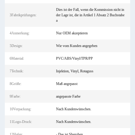
Dies ist der Fall, wenn die Kommission nicht in
3Fabrikprüfungen:
der Lage ist, die in Artikel 1 Absatz 2 Buchstabe
a
4Anmerkung:
Nur OEM akzeptieren
5Design:
Wie vom Kunden angegeben
6Material:
PVC/ABS/Vinyl/TPR/PP
7Technik:
Injektion, Vinyl, Rotaguss
8Größe:
Maß angepasst
9Farbe:
angepasste Farbe
10Verpackung:
Nach Kundenwünschen.
11Logo-Druck:
Nach Kundenwünschen.
12Hafen:
- Das ist Shenzhen.