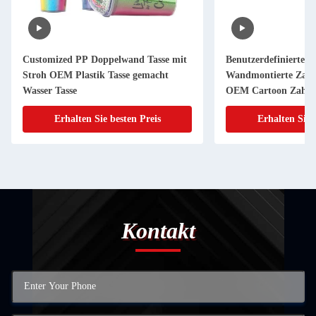
Customized PP Doppelwand Tasse mit
Benutzerdefinierte 
Stroh OEM Plastik Tasse gemacht
Wandmontierte Zahn
Wasser Tasse
OEM Cartoon Zahnb
Erhalten Sie besten Preis
Erhalten Sie 
Kontakt