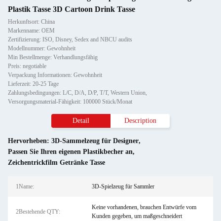
Plastik Tasse 3D Cartoon Drink Tasse
Herkunftsort: China
Markenname: OEM
Zertifizierung: ISO, Disney, Sedex and NBCU audits
Modellnummer: Gewohnheit
Min Bestellmenge: Verhandlungsfähig
Preis: negotiable
Verpackung Informationen: Gewohnheit
Lieferzeit: 20-25 Tage
Zahlungsbedingungen: L/C, D/A, D/P, T/T, Western Union,
Versorgungsmaterial-Fähigkeit: 100000 Stück/Monat
Detail
Description
Hervorheben:
3D-Sammelzeug für Designer
,
Passen Sie Ihren eigenen Plastikbecher an
,
Zeichentrickfilm Getränke Tasse
1Name:
3D-Spielzeug für Sammler
Keine vorhandenen, brauchen Entwürfe vom
2Bestehende QTY:
Kunden gegeben, um maßgeschneidert