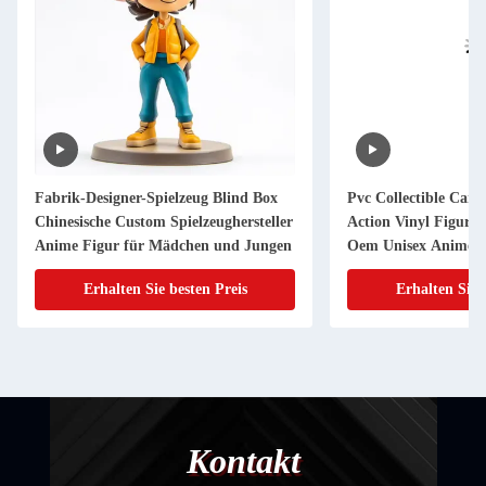
Fabrik-Designer-Spielzeug Blind Box
Pvc Collectible Cart
Chinesische Custom Spielzeughersteller
Action Vinyl Figur
Anime Figur für Mädchen und Jungen
Oem Unisex Anime 
Logo Personalized 3
Erhalten Sie besten Preis
Erhalten Sie 
Kontakt