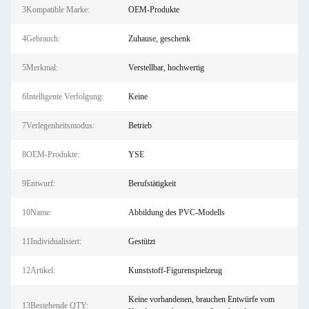
3Kompatible Marke:
OEM-Produkte
4Gebrauch:
Zuhause, geschenk
5Merkmal:
Verstellbar, hochwertig
6Intelligente Verfolgung:
Keine
7Verlegenheitsmodus:
Betrieb
8OEM-Produkte:
YSE
9Entwurf:
Berufstätigkeit
10Name:
Abbildung des PVC-Modells
11Individualisiert:
Gestützt
12Artikel:
Kunststoff-Figurenspielzeug
Keine vorhandenen, brauchen Entwürfe vom
13Bestehende QTY: