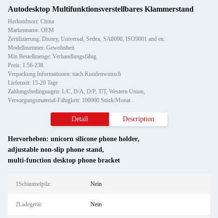
Autodesktop Multifunktionsverstellbares Klammerstand
Herkunftsort: China
Markenname: OEM
Zertifizierung: Disney, Universal, Sedex, SA8000, ISO9001 and etc
Modellnummer: Gewohnheit
Min Bestellmenge: Verhandlungsfähig
Preis: 1.56-238
Verpackung Informationen: nach Kundenwunsch
Lieferzeit: 15-20 Tage
Zahlungsbedingungen: L/C, D/A, D/P, T/T, Western Union,
Versorgungsmaterial-Fähigkeit: 100000 Stück/Monat
Detail
Description
Hervorheben:
unicorn silicone phone holder
,
adjustable non-slip phone stand
,
multi-function desktop phone bracket
1Schimmelpilz:
Nein
2Ladegerät:
Nein