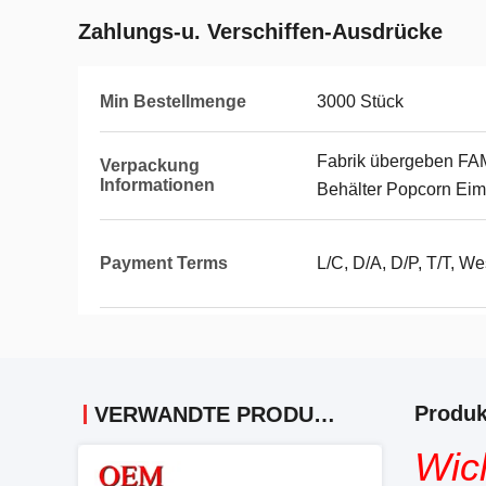
Zahlungs-u. Verschiffen-Ausdrücke
Min Bestellmenge
3000 Stück
Fabrik übergeben FA
Verpackung
Informationen
Behälter Popcorn Eim
Payment Terms
L/C, D/A, D/P, T/T, We
Produk
VERWANDTE PRODUKTE
Wich