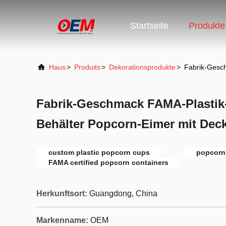
Startseite
Produkte
Haus
>
Produits
>
Dekorationsprodukte
>
Fabrik-Gesc
Fabrik-Geschmack FAMA-Plastik
Behälter Popcorn-Eimer mit Deck
custom plastic popcorn cups
popcorn 
FAMA certified popcorn containers
Herkunftsort:
Guangdong, China
Markenname:
OEM