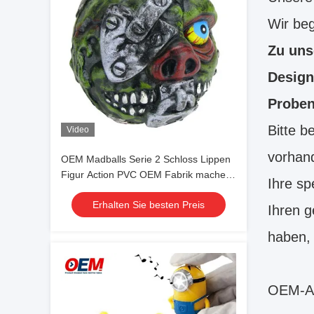
Wir beg
Zu uns
Design
Proben
Bitte b
Video
vorhand
OEM Madballs Serie 2 Schloss Lippen
Figur Action PVC OEM Fabrik machen
Ihre sp
PVC Spielzeug
Erhalten Sie besten Preis
Ihren g
haben, 
OEM-Ak