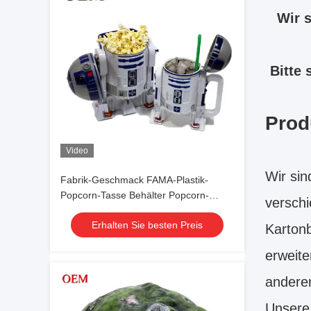
Wir s
Bitte 
Prod
Video
Wir sin
Fabrik-Geschmack FAMA-Plastik-
Popcorn-Tasse Behälter Popcorn-
verschi
Eimer mit Deckel
Erhalten Sie besten Preis
Kartonb
erweite
anderen
Unsere