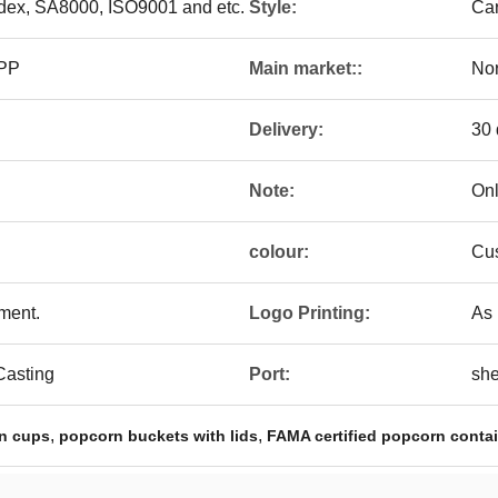
edex, SA8000, ISO9001 and etc.
Style:
Car
/PP
Main market::
Nor
Delivery:
30 
Note:
On
colour:
Cus
ement.
Logo Printing:
As 
 Casting
Port:
sh
,
,
rn cups
popcorn buckets with lids
FAMA certified popcorn conta