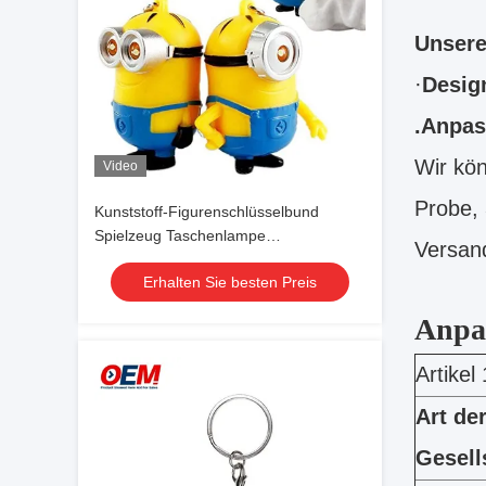
Unsere
·
Desig
.Anpas
Wir kön
Video
Probe,
Kunststoff-Figurenschlüsselbund
Spielzeug Taschenlampe
Versand
Schlüsselbund
Erhalten Sie besten Preis
Anpa
Artikel 
Art de
Gesell