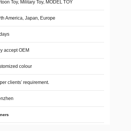
toon Toy, Military Toy, MODEL TOY
th America, Japan, Europe
days
ly accept OEM
tomized colour
per clients' requirement.
enzhen
iners