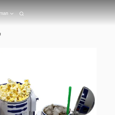
man
l