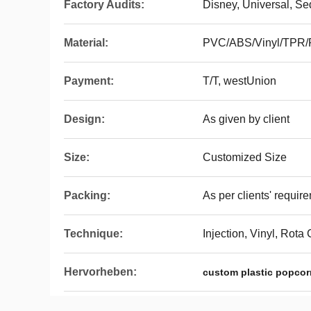
Factory Audits:
Disney, Universal, S
Material:
PVC/ABS/Vinyl/TPR
Payment:
T/T, westUnion
Design:
As given by client
Size:
Customized Size
Packing:
As per clients' requir
Technique:
Injection, Vinyl, Rota
Hervorheben:
custom plastic popco