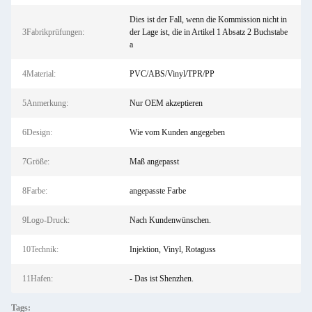
Dies ist der Fall, wenn die Kommission nicht in
3Fabrikprüfungen:
der Lage ist, die in Artikel 1 Absatz 2 Buchstabe
a
4Material:
PVC/ABS/Vinyl/TPR/PP
5Anmerkung:
Nur OEM akzeptieren
6Design:
Wie vom Kunden angegeben
7Größe:
Maß angepasst
8Farbe:
angepasste Farbe
9Logo-Druck:
Nach Kundenwünschen.
10Technik:
Injektion, Vinyl, Rotaguss
11Hafen:
- Das ist Shenzhen.
Tags: