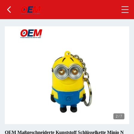
2
/
7
OEM Maßgeschneiderte Kunststoff Schlüsselkette Minio N