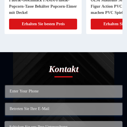
Fabrik-Geschmack FAMA-Plastik-
OEM Madballs Serie 
Popcorn-Tasse Behälter Popcorn-Eimer
Figur Action PVC 
mit Deckel
machen PVC Spielze
Erhalten Sie besten Preis
Erhalten Sie 
Kontakt