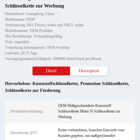
Schlüsselkette zur Werbung
Herkunftsort: Guangdong, China
Markenname: OEM
Zertifizierung: ISO, Disney, Sedex and NBCU audits.
Modellnummer: OEM-Produkte
Min Bestellmenge: Verhandlungsfähig
Preis: negotiable
Verpackung Informationen: OEM-Produkte
Lieferzeit: 20-25 Tage
Versorgungsmaterial-Fähigkeit: 1000000 Stück/Stück pro Monat
Detail
Description
Hervorheben:
Kunststoffschlüsselkette
,
Promotion Schlüsselkette
,
Schlüsselkette zur Förderung
OEM Maßgeschneiderte Kunststoff
1Produktbezeichnung:
Schlüsselkette Minio N Schlüsselkette zur
Werbung
Keine vorhandenen, brauchen Entwürfe vom
2Bestehende QTY:
Kunden gegeben, um maßgeschneidert