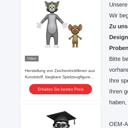
Unsere
Wir beg
Zu uns
Design
Proben
Bitte b
Video
vorhand
Herstellung von Zeichentrickfilmen aus
Kunststoff, biegbare Spielzeugfiguren
Ihre sp
aus Kunststoff/PVC/Vinyl
Erhalten Sie besten Preis
Ihren g
haben, 
OEM-Ak