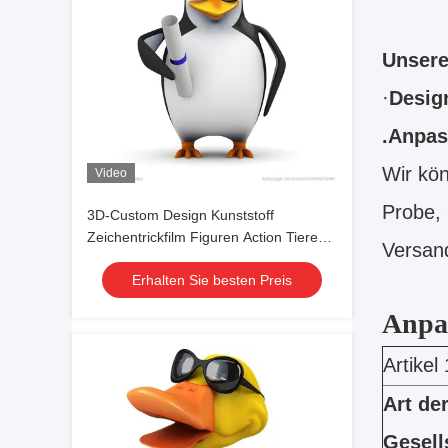
Unsere
·
Desig
.Anpas
Wir kön
Video
Probe,
3D-Custom Design Kunststoff
Zeichentrickfilm Figuren Action Tiere
Versand
Spielzeug
Erhalten Sie besten Preis
Anpa
Artikel 
Art de
Gesell