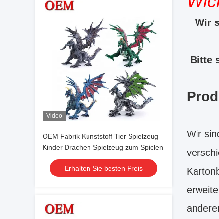
Wich
Wir s
Bitte 
Prod
Video
Wir sin
OEM Fabrik Kunststoff Tier Spielzeug
Kinder Drachen Spielzeug zum Spielen
verschi
Erhalten Sie besten Preis
Kartonb
erweite
anderen