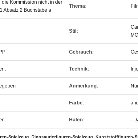
n die Kommission nicht in der
Thema:
Fil
el 1 Absatz 2 Buchstabe a
Car
Stil:
MO
/PP
Gebrauch:
Ge
en.
Technik:
Inj
egeben
Anmerkung:
Nu
Farbe:
an
en.
Hafen:
- D
,
,
uren-Spielzeug
Dinosaurierfiguren-Spielzeug
Kunststofffiguren-S