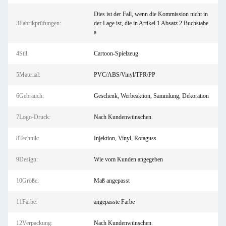
Dies ist der Fall, wenn die Kommission nicht in
3Fabrikprüfungen:
der Lage ist, die in Artikel 1 Absatz 2 Buchstabe
a
4Stil:
Cartoon-Spielzeug
5Material:
PVC/ABS/Vinyl/TPR/PP
6Gebrauch:
Geschenk, Werbeaktion, Sammlung, Dekoration
7Logo-Druck:
Nach Kundenwünschen.
8Technik:
Injektion, Vinyl, Rotaguss
9Design:
Wie vom Kunden angegeben
10Größe:
Maß angepasst
11Farbe:
angepasste Farbe
12Verpackung:
Nach Kundenwünschen.