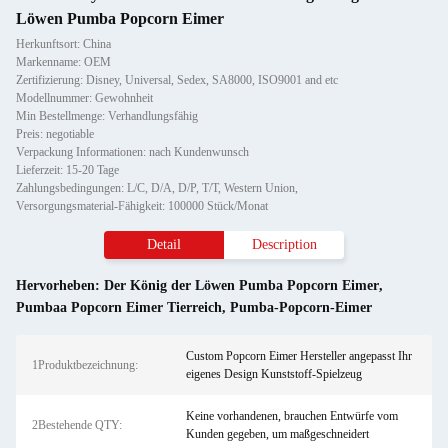
Löwen Pumba Popcorn Eimer
Herkunftsort: China
Markenname: OEM
Zertifizierung: Disney, Universal, Sedex, SA8000, ISO9001 and etc
Modellnummer: Gewohnheit
Min Bestellmenge: Verhandlungsfähig
Preis: negotiable
Verpackung Informationen: nach Kundenwunsch
Lieferzeit: 15-20 Tage
Zahlungsbedingungen: L/C, D/A, D/P, T/T, Western Union,
Versorgungsmaterial-Fähigkeit: 100000 Stück/Monat
Detail
Description
Hervorheben:
Der König der Löwen Pumba Popcorn Eimer
,
Pumbaa Popcorn Eimer Tierreich
,
Pumba-Popcorn-Eimer
Custom Popcorn Eimer Hersteller angepasst Ihr
1Produktbezeichnung:
eigenes Design Kunststoff-Spielzeug
Keine vorhandenen, brauchen Entwürfe vom
2Bestehende QTY:
Kunden gegeben, um maßgeschneidert