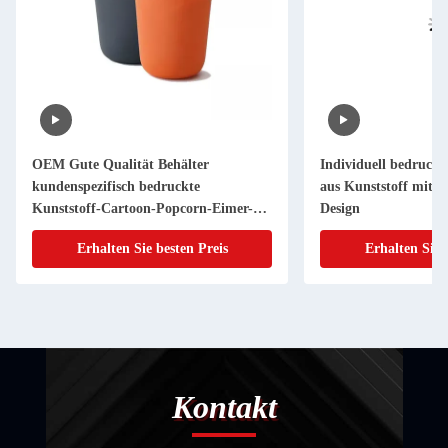
OEM Gute Qualität Behälter
Individuell bedruck
kundenspezifisch bedruckte
aus Kunststoff mit D
Kunststoff-Cartoon-Popcorn-Eimer-
Design
Wanne-Becher mit Deckel für
Erhalten Sie besten Preis
Erhalten Sie 
Werbezwecke
Kontakt