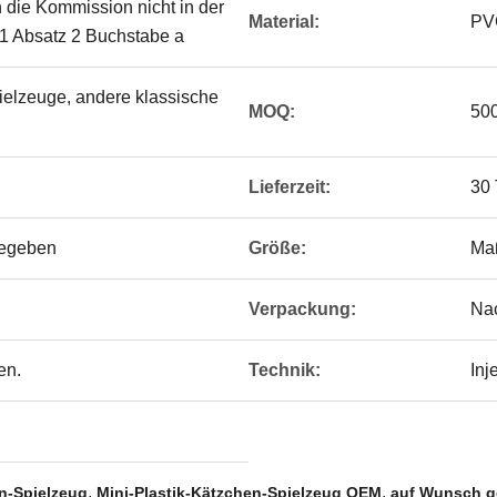
n die Kommission nicht in der
Material:
PV
el 1 Absatz 2 Buchstabe a
ielzeuge, andere klassische
MOQ:
500
Lieferzeit:
30
egeben
Größe:
Ma
Verpackung:
Na
en.
Technik:
Inj
,
,
n-Spielzeug
Mini-Plastik-Kätzchen-Spielzeug OEM
auf Wunsch ge