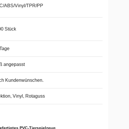
C/ABS/Vinyl/TPR/PP
0 Stück
 Tage
ß angepasst
ch Kundenwünschen.
ektion, Vinyl, Rotaguss
fertigtes PVC-Tierspielzeug