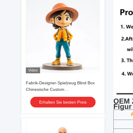
Video
Fabrik-Designer-Spielzeug Blind Box
Chinesische Custom
Spielzeughersteller Anime Figur für
OEM Z
Erhalten Sie besten Preis
Mädchen und Jungen
Figur