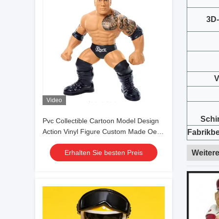
3D
V
Video
Schi
Pvc Collectible Cartoon Model Design
Action Vinyl Figure Custom Made Oem
Fabrikb
Unisex Anime Animal Themed Logo
Erhalten Sie besten Preis
Weitere
Personalized 3d Art Toy