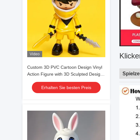
Klicke
Video
Custom 3D PVC Cartoon Design Vinyl
Spielz
Action Figure with 3D Sculpted Designs
for Ages 8 to 13 Years
Erhalten Sie besten Preis