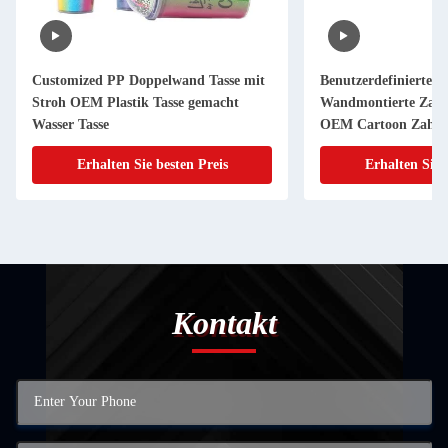
Customized PP Doppelwand Tasse mit
Benutzerdefinierte 
Stroh OEM Plastik Tasse gemacht
Wandmontierte Zahn
Wasser Tasse
OEM Cartoon Zahnb
Erhalten Sie besten Preis
Erhalten Sie 
Kontakt