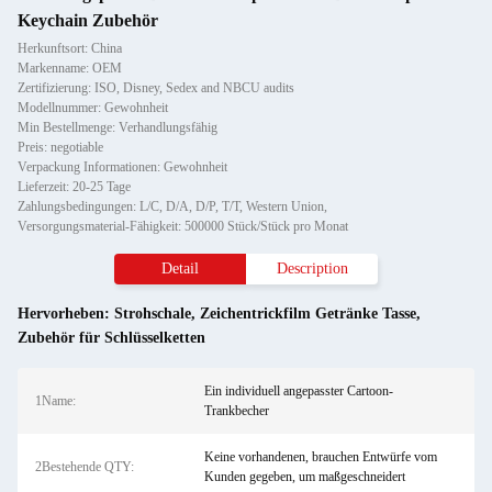
Keychain Zubehör
Herkunftsort: China
Markenname: OEM
Zertifizierung: ISO, Disney, Sedex and NBCU audits
Modellnummer: Gewohnheit
Min Bestellmenge: Verhandlungsfähig
Preis: negotiable
Verpackung Informationen: Gewohnheit
Lieferzeit: 20-25 Tage
Zahlungsbedingungen: L/C, D/A, D/P, T/T, Western Union,
Versorgungsmaterial-Fähigkeit: 500000 Stück/Stück pro Monat
Detail
Description
Hervorheben:
Strohschale
,
Zeichentrickfilm Getränke Tasse
,
Zubehör für Schlüsselketten
Ein individuell angepasster Cartoon-
1Name:
Trankbecher
Keine vorhandenen, brauchen Entwürfe vom
2Bestehende QTY:
Kunden gegeben, um maßgeschneidert