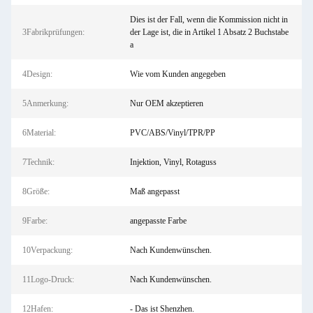
Dies ist der Fall, wenn die Kommission nicht in
3Fabrikprüfungen:
der Lage ist, die in Artikel 1 Absatz 2 Buchstabe
a
4Design:
Wie vom Kunden angegeben
5Anmerkung:
Nur OEM akzeptieren
6Material:
PVC/ABS/Vinyl/TPR/PP
7Technik:
Injektion, Vinyl, Rotaguss
8Größe:
Maß angepasst
9Farbe:
angepasste Farbe
10Verpackung:
Nach Kundenwünschen.
11Logo-Druck:
Nach Kundenwünschen.
12Hafen:
- Das ist Shenzhen.