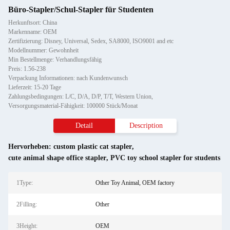
Büro-Stapler/Schul-Stapler für Studenten
Herkunftsort: China
Markenname: OEM
Zertifizierung: Disney, Universal, Sedex, SA8000, ISO9001 and etc
Modellnummer: Gewohnheit
Min Bestellmenge: Verhandlungsfähig
Preis: 1.56-238
Verpackung Informationen: nach Kundenwunsch
Lieferzeit: 15-20 Tage
Zahlungsbedingungen: L/C, D/A, D/P, T/T, Western Union,
Versorgungsmaterial-Fähigkeit: 100000 Stück/Monat
Detail
Description
Hervorheben:
custom plastic cat stapler
,
cute animal shape office stapler
,
PVC toy school stapler for students
1Type:
Other Toy Animal, OEM factory
2Filling:
Other
3Height:
OEM