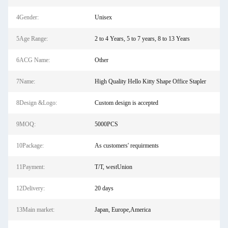
4Gender:
Unisex
5Age Range:
2 to 4 Years, 5 to 7 years, 8 to 13 Years
6ACG Name:
Other
7Name:
High Quality Hello Kitty Shape Office Stapler
8Design &Logo:
Custom design is accepted
9MOQ:
5000PCS
10Package:
As customers' requirments
11Payment:
T/T, westUnion
12Delivery:
20 days
13Main market:
Japan, Europe,America