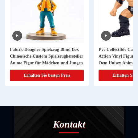
Fabrik-Designer-Spielzeug Blind Box
Pvc Collectible Cart
Chinesische Custom Spielzeughersteller
Action Vinyl Figur
Anime Figur für Mädchen und Jungen
Oem Unisex Anime 
Logo Personalized 3
Erhalten Sie besten Preis
Erhalten Sie 
Kontakt