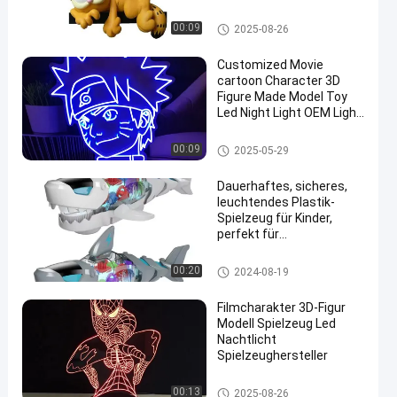
Kunst Vinyl Spielzeug
Kunststofftierartiges Spielzeu
00:09
2025-08-26
g/Tiermodell aus Kunststoff
Customized Movie
cartoon Character 3D
Figure Made Model Toy
Led Night Light OEM Light
Toy Manufacturer
Leuchtende Kunststoffspielze
00:09
2025-05-29
uge
Dauerhaftes, sicheres,
leuchtendes Plastik-
Spielzeug für Kinder,
perfekt für
Sammlerstücke und
Geschenke
Leuchtende Kunststoffspielze
00:20
2024-08-19
uge
Filmcharakter 3D-Figur
Modell Spielzeug Led
Nachtlicht
Spielzeughersteller
Leuchtende Kunststoffspielze
00:13
2025-08-26