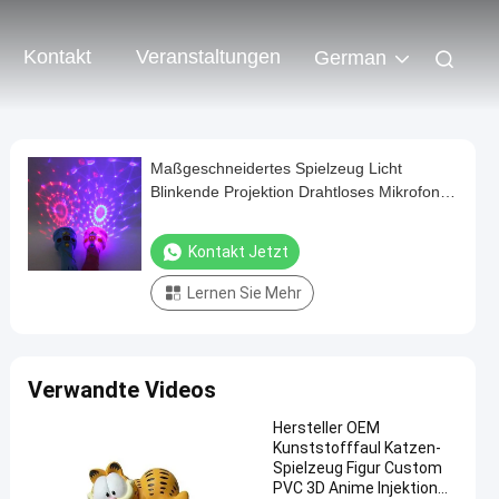
Kontakt
Veranstaltungen
German
Maßgeschneidertes Spielzeug Licht
Blinkende Projektion Drahtloses Mikrofon
Fackel Form Süßes Leuchtturm
Kontakt Jetzt
Lernen Sie Mehr
Verwandte Videos
Hersteller OEM
Kunststofffaul Katzen-
Spielzeug Figur Custom
PVC 3D Anime Injektion