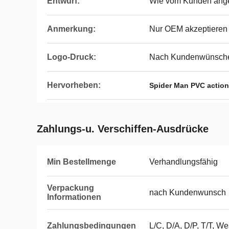
Entwurf:
Wie vom Kunden ang
Anmerkung:
Nur OEM akzeptieren
Logo-Druck:
Nach Kundenwünsch
Hervorheben:
Spider Man PVC action
Zahlungs-u. Verschiffen-Ausdrücke
Min Bestellmenge
Verhandlungsfähig
Verpackung
nach Kundenwunsch
Informationen
Zahlungsbedingungen
L/C, D/A, D/P, T/T, We