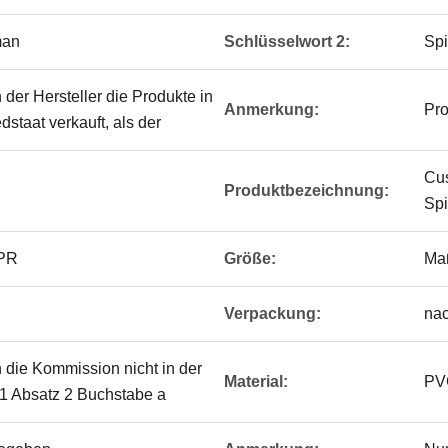
man
Schlüsselwort 2:
Spi
n der Hersteller die Produkte in
Anmerkung:
Pro
staat verkauft, als der
Cus
Produktbezeichnung:
Spi
TPR
Größe:
Ma
Verpackung:
na
n die Kommission nicht in der
Material:
PV
el 1 Absatz 2 Buchstabe a