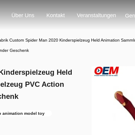
Über Uns
Kontakt
Veranstaltungen
Ger
abrik Custom Spider Man 2020 Kinderspielzeug Held Animation Sammlu
inder Geschenk
Kinderspielzeug Held
elzeug PVC Action
schenk
o animation model toy