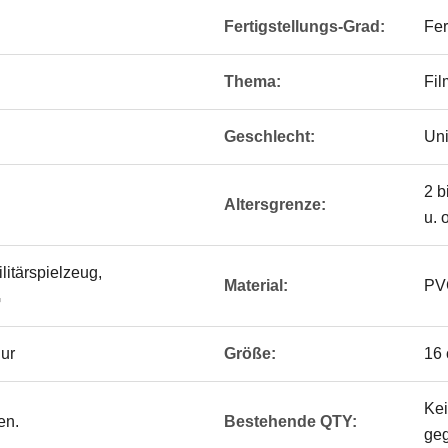
Fertigstellungs-Grad:
Fer
Thema:
Fil
Geschlecht:
Un
2 b
Altersgrenze:
u. 
litärspielzeug,
Material:
PV
G
gur
Größe:
16
Ke
en.
Bestehende QTY:
ge