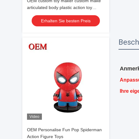
OEM custom toy maker custom make
articulated body plastic action toy
figures
Erhalten Sie besten Preis
Besch
Anmer
Anpassu
Ihre ei
Video
OEM Personalise Fun Pop Spiderman
Action Figure Toys