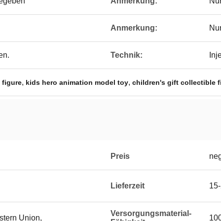
egeben
Anmerkung:
Nu
Anmerkung:
Nu
en.
Technik:
Inj
,
,
 figure
kids hero animation model toy
children's gift collectible 
Preis
neg
Lieferzeit
15-
Versorgungsmaterial-
stern Union,
10