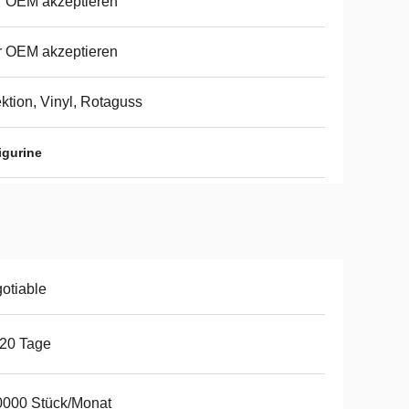
r OEM akzeptieren
r OEM akzeptieren
ektion, Vinyl, Rotaguss
figurine
otiable
20 Tage
0000 Stück/Monat