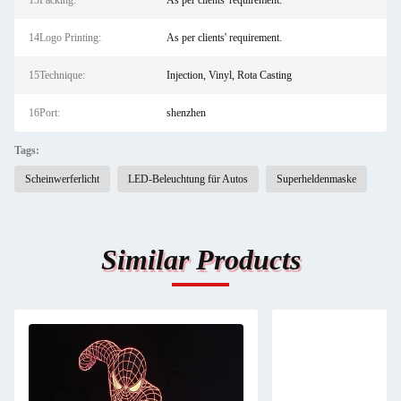
13Packing:
As per clients' requirement.
14Logo Printing:
As per clients' requirement.
15Technique:
Injection, Vinyl, Rota Casting
16Port:
shenzhen
Tags:
Scheinwerferlicht
LED-Beleuchtung für Autos
Superheldenmaske
Similar Products