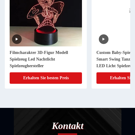
Filmcharakter 3D-Figur Modell
Custom Baby-Spielze
Spielzeug Led Nachtlicht
Smart Swing Tanz P
Spielzeughersteller
LED Licht Spielzeug
Erhalten Sie besten Preis
Erhalten Sie 
Kontakt