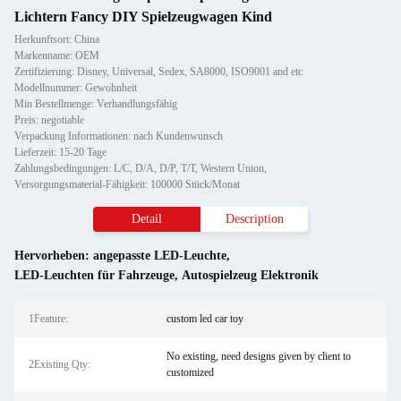
Lichtern Fancy DIY Spielzeugwagen Kind
Herkunftsort: China
Markenname: OEM
Zertifizierung: Disney, Universal, Sedex, SA8000, ISO9001 and etc
Modellnummer: Gewohnheit
Min Bestellmenge: Verhandlungsfähig
Preis: negotiable
Verpackung Informationen: nach Kundenwunsch
Lieferzeit: 15-20 Tage
Zahlungsbedingungen: L/C, D/A, D/P, T/T, Western Union,
Versorgungsmaterial-Fähigkeit: 100000 Stück/Monat
Detail
Description
Hervorheben:
angepasste LED-Leuchte
,
LED-Leuchten für Fahrzeuge
,
Autospielzeug Elektronik
1Feature:
custom led car toy
No existing, need designs given by client to
2Existing Qty:
customized