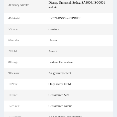
Disney, Universal, Sedex, SA8000, ISO9001
3Factory Audits:
and etc.
4Material:
PVC/ABS/Vinyl/TPR/PP
5Shape:
coustom
6Gender:
Unisex
7OEM:
Accept
8Usage:
Festival Decoration
9Design:
As given by client
10Note:
Only accept OEM
11Size:
Customized Size
12colour:
Customized colour