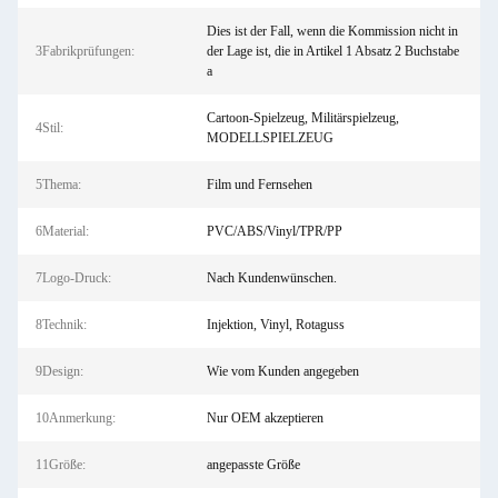
Dies ist der Fall, wenn die Kommission nicht in
3Fabrikprüfungen:
der Lage ist, die in Artikel 1 Absatz 2 Buchstabe
a
Cartoon-Spielzeug, Militärspielzeug,
4Stil:
MODELLSPIELZEUG
5Thema:
Film und Fernsehen
6Material:
PVC/ABS/Vinyl/TPR/PP
7Logo-Druck:
Nach Kundenwünschen.
8Technik:
Injektion, Vinyl, Rotaguss
9Design:
Wie vom Kunden angegeben
10Anmerkung:
Nur OEM akzeptieren
11Größe:
angepasste Größe