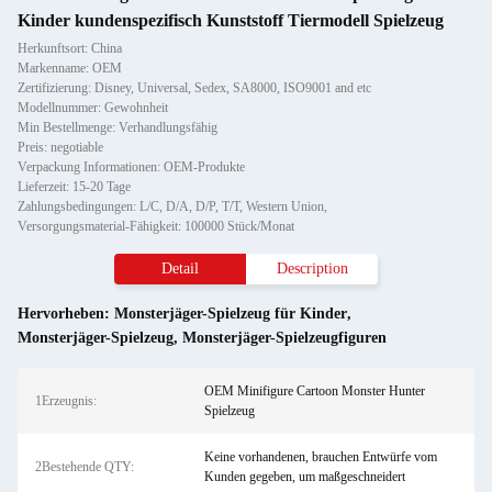
Kinder kundenspezifisch Kunststoff Tiermodell Spielzeug
Herkunftsort: China
Markenname: OEM
Zertifizierung: Disney, Universal, Sedex, SA8000, ISO9001 and etc
Modellnummer: Gewohnheit
Min Bestellmenge: Verhandlungsfähig
Preis: negotiable
Verpackung Informationen: OEM-Produkte
Lieferzeit: 15-20 Tage
Zahlungsbedingungen: L/C, D/A, D/P, T/T, Western Union,
Versorgungsmaterial-Fähigkeit: 100000 Stück/Monat
Detail
Description
Hervorheben:
Monsterjäger-Spielzeug für Kinder
,
Monsterjäger-Spielzeug
,
Monsterjäger-Spielzeugfiguren
OEM Minifigure Cartoon Monster Hunter
1Erzeugnis:
Spielzeug
Keine vorhandenen, brauchen Entwürfe vom
2Bestehende QTY:
Kunden gegeben, um maßgeschneidert