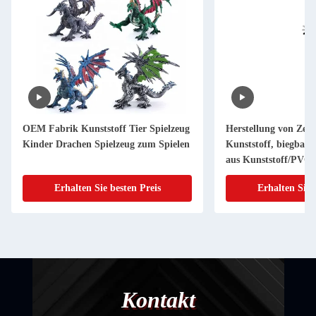
OEM Fabrik Kunststoff Tier Spielzeug
Herstellung von Zeic
Kinder Drachen Spielzeug zum Spielen
Kunststoff, biegbare
aus Kunststoff/PVC/
Erhalten Sie besten Preis
Erhalten Sie 
Kontakt