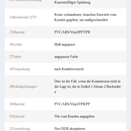
Kunststofffigur Spielzeug
Keine vorhandenen, brauchen Entwürfe vom
24Bestehende QTY:
Kunden gegeben, um maßgeschneidert
25Material:
PVC/ABS/Vinyl/PP/TPR
26Größe:
Maß angepasst
27Farbe:
angepasste Farbe
28Verpackung:
nach Kundenwunsch
Dies ist der Fall, wenn die Kommission nicht in
29Fabrikprüfungen:
der Lage ist, die in Artikel 1 Absatz 2 Buchstabe
a
30Material:
PVC/ABS/Vinyl/TPR/PP
31Entwurf:
Wie vom Kunden angegeben
32Anmerkung:
Nur OEM akzeptieren