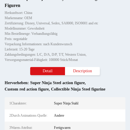
Figuren
Herkunftsort: China
Markenname: OEM
Zertifizierung: Disney, Universal, Sedex, SA8000, ISO9001 and etc
Modellnummer: Gewohnheit
Min Bestellmenge: Verhandlungsfähig
Preis: negotiable
Verpackung Informationen: nach Kundenwunsch
Lieferzeit: 15-20 Tage
Zahlungsbedingungen: L/C, D/A, D/P, T/T, Western Union,
Versorgungsmaterial-Fähigkeit: 100000 Stück/Monat
Detail
Description
Hervorheben:
Super Ninja Steel action figure
,
Custom red action figure
,
Collectible Ninja Steel figurine
1Charaktere:
Super Ninja Stahl
2Durch Animations-Quelle:
Andere
3Waren-Attribut:
Fertigwaren