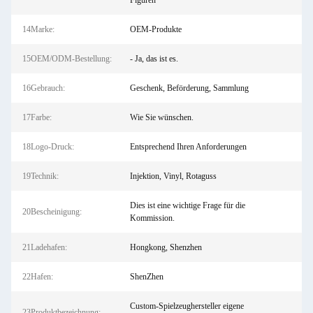
Figuren
14Marke:
OEM-Produkte
15OEM/ODM-Bestellung:
- Ja, das ist es.
16Gebrauch:
Geschenk, Beförderung, Sammlung
17Farbe:
Wie Sie wünschen.
18Logo-Druck:
Entsprechend Ihren Anforderungen
19Technik:
Injektion, Vinyl, Rotaguss
Dies ist eine wichtige Frage für die
20Bescheinigung:
Kommission.
21Ladehafen:
Hongkong, Shenzhen
22Hafen:
ShenZhen
Custom-Spielzeughersteller eigene
23Produktbezeichnung: