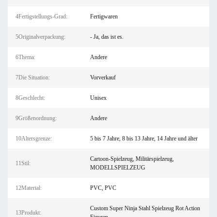
4Fertigstellungs-Grad:
Fertigwaren
5Originalverpackung:
- Ja, das ist es.
6Thema:
Andere
7Die Situation:
Vorverkauf
8Geschlecht:
Unisex
9Größenordnung:
Andere
10Altersgrenze:
5 bis 7 Jahre, 8 bis 13 Jahre, 14 Jahre und älter
Cartoon-Spielzeug, Militärspielzeug,
11Stil:
MODELLSPIELZEUG
12Material:
PVC, PVC
Custom Super Ninja Stahl Spielzeug Rot Action
13Produkt: