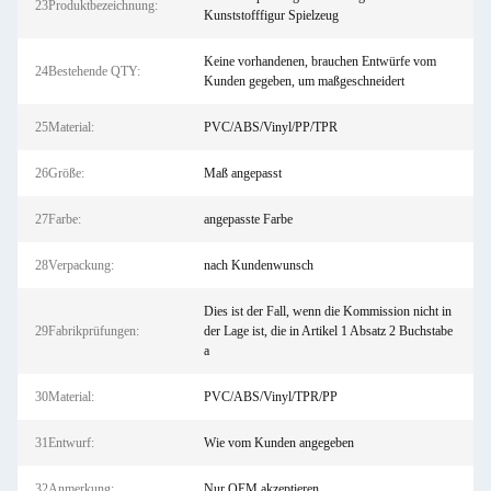
23Produktbezeichnung:
Kunststofffigur Spielzeug
Keine vorhandenen, brauchen Entwürfe vom
24Bestehende QTY:
Kunden gegeben, um maßgeschneidert
25Material:
PVC/ABS/Vinyl/PP/TPR
26Größe:
Maß angepasst
27Farbe:
angepasste Farbe
28Verpackung:
nach Kundenwunsch
Dies ist der Fall, wenn die Kommission nicht in
29Fabrikprüfungen:
der Lage ist, die in Artikel 1 Absatz 2 Buchstabe
a
30Material:
PVC/ABS/Vinyl/TPR/PP
31Entwurf:
Wie vom Kunden angegeben
32Anmerkung:
Nur OEM akzeptieren