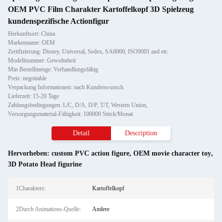
OEM PVC Film Charakter Kartoffelkopf 3D Spielzeug
kundenspezifische Actionfigur
Herkunftsort: China
Markenname: OEM
Zertifizierung: Disney, Universal, Sedex, SA8000, ISO9001 and etc
Modellnummer: Gewohnheit
Min Bestellmenge: Verhandlungsfähig
Preis: negotiable
Verpackung Informationen: nach Kundenwunsch
Lieferzeit: 15-20 Tage
Zahlungsbedingungen: L/C, D/A, D/P, T/T, Western Union,
Versorgungsmaterial-Fähigkeit: 100000 Stück/Monat
Detail
Description
Hervorheben:
custom PVC action figure
,
OEM movie character toy
,
3D Potato Head figurine
1Charaktere:
Kartoffelkopf
2Durch Animations-Quelle:
Andere