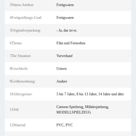
3Waren-Attribut:
Fertigwaren
4Fertigstellungs-Grad:
Fertigwaren
5Originalverpackung:
- Ja, das ist es.
6Thema:
Film und Fernsehen
7Die Situation:
Vorverkauf
8Geschlecht:
Unisex
9Größenordnung:
Andere
10Altersgrenze:
5 bis 7 Jahre, 8 bis 13 Jahre, 14 Jahre und älter
Cartoon-Spielzeug, Militärspielzeug,
11Stil:
MODELLSPIELZEUG
12Material:
PVC, PVC