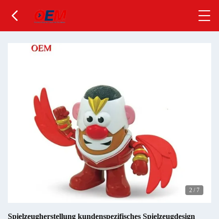
2
/
7
Spielzeugherstellung kundenspezifisches Spielzeugdesign