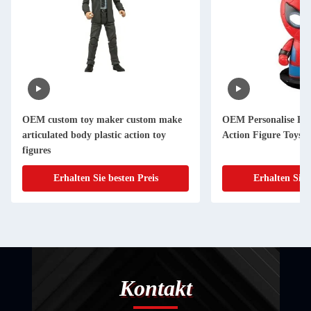
OEM custom toy maker custom make
OEM Personalise Fu
articulated body plastic action toy
Action Figure Toys
figures
Erhalten Sie besten Preis
Erhalten Sie 
Kontakt