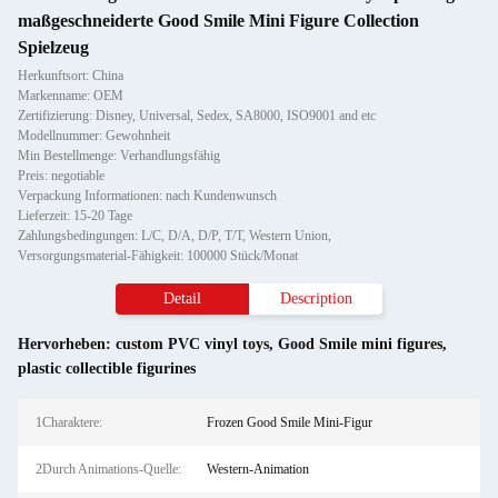
maßgeschneiderte Good Smile Mini Figure Collection
Spielzeug
Herkunftsort: China
Markenname: OEM
Zertifizierung: Disney, Universal, Sedex, SA8000, ISO9001 and etc
Modellnummer: Gewohnheit
Min Bestellmenge: Verhandlungsfähig
Preis: negotiable
Verpackung Informationen: nach Kundenwunsch
Lieferzeit: 15-20 Tage
Zahlungsbedingungen: L/C, D/A, D/P, T/T, Western Union,
Versorgungsmaterial-Fähigkeit: 100000 Stück/Monat
Detail
Description
Hervorheben:
custom PVC vinyl toys
,
Good Smile mini figures
,
plastic collectible figurines
1Charaktere:
Frozen Good Smile Mini-Figur
2Durch Animations-Quelle:
Western-Animation