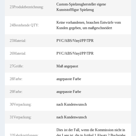
Custom-Spielzeughersteller eigene
23Produktbezeichnung:
Kunststofffigur Spielzeug
Keine vorhandenen, brauchen Entwürfe vom
24Bestehende QTY:
Kunden gegeben, um maßgeschneidert
25Material:
PVC/ABS/Vinyl/PP/TPR
26Material:
PVC/ABS/Vinyl/PP/TPR
27Größe:
Maß angepasst
28Farbe:
angepasste Farbe
29Farbe:
angepasste Farbe
30Verpackung:
nach Kundenwunsch
31Verpackung:
nach Kundenwunsch
Dies ist der Fall, wenn die Kommission nicht in
32Fabrikprüfungen:
der Lage ist, die in Artikel 1 Absatz 2 Buchstabe