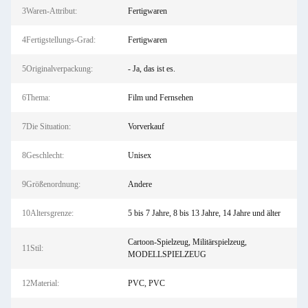
3Waren-Attribut:
Fertigwaren
4Fertigstellungs-Grad:
Fertigwaren
5Originalverpackung:
- Ja, das ist es.
6Thema:
Film und Fernsehen
7Die Situation:
Vorverkauf
8Geschlecht:
Unisex
9Größenordnung:
Andere
10Altersgrenze:
5 bis 7 Jahre, 8 bis 13 Jahre, 14 Jahre und älter
Cartoon-Spielzeug, Militärspielzeug,
11Stil:
MODELLSPIELZEUG
12Material:
PVC, PVC