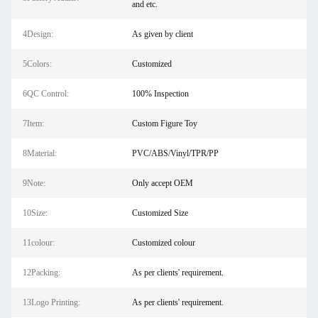
and etc.
4Design:
As given by client
5Colors:
Customized
6QC Control:
100% Inspection
7Item:
Custom Figure Toy
8Material:
PVC/ABS/Vinyl/TPR/PP
9Note:
Only accept OEM
10Size:
Customized Size
11colour:
Customized colour
12Packing:
As per clients' requirement.
13Logo Printing:
As per clients' requirement.