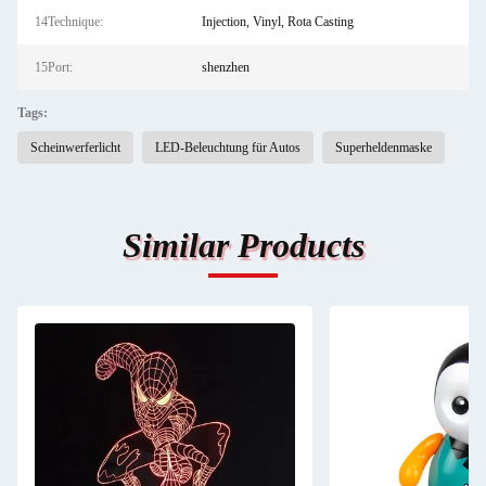
14Technique:
Injection, Vinyl, Rota Casting
15Port:
shenzhen
Tags:
Scheinwerferlicht
LED-Beleuchtung für Autos
Superheldenmaske
Similar Products