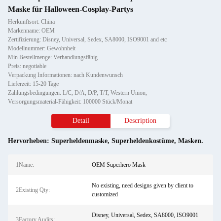
Maske für Halloween-Cosplay-Partys
Herkunftsort: China
Markenname: OEM
Zertifizierung: Disney, Universal, Sedex, SA8000, ISO9001 and etc
Modellnummer: Gewohnheit
Min Bestellmenge: Verhandlungsfähig
Preis: negotiable
Verpackung Informationen: nach Kundenwunsch
Lieferzeit: 15-20 Tage
Zahlungsbedingungen: L/C, D/A, D/P, T/T, Western Union,
Versorgungsmaterial-Fähigkeit: 100000 Stück/Monat
Detail
Description
Hervorheben:
Superheldenmaske
,
Superheldenkostüme
,
Masken.
1Name:
OEM Superhero Mask
No existing, need designs given by client to
2Existing Qty:
customized
Disney, Universal, Sedex, SA8000, ISO9001
3Factory Audits: