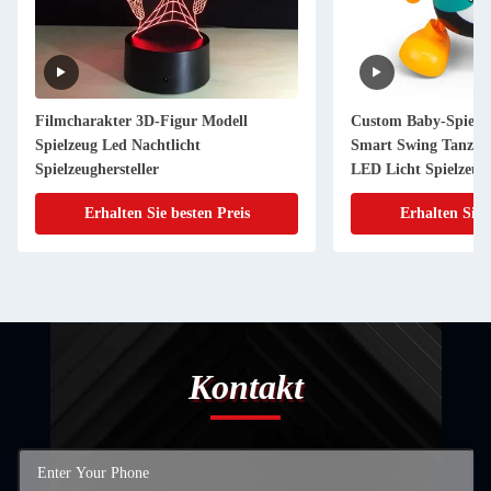
Filmcharakter 3D-Figur Modell
Custom Baby-Spielze
Spielzeug Led Nachtlicht
Smart Swing Tanz P
Spielzeughersteller
LED Licht Spielzeug
Erhalten Sie besten Preis
Erhalten Sie 
Kontakt