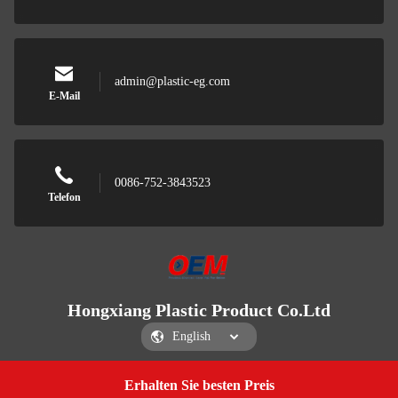
admin@plastic-eg.com
E-Mail
0086-752-3843523
Telefon
Hongxiang Plastic Product Co.Ltd
Erhalten Sie besten Preis
Get a Quote
Hongxiang Plastic Product Co.Ltd