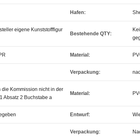
Hafen:
Sh
eller eigene Kunststofffigur
Ke
Bestehende QTY:
ge
TPR
Material:
PV
Verpackung:
na
n die Kommission nicht in der
Material:
PV
el 1 Absatz 2 Buchstabe a
egeben
Entwurf:
Wi
Verpackung:
Na