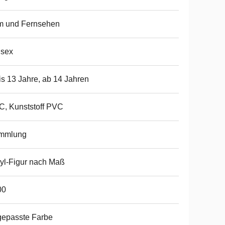
m und Fernsehen
isex
is 13 Jahre, ab 14 Jahren
, Kunststoff PVC
mmlung
yl-Figur nach Maß
00
gepasste Farbe