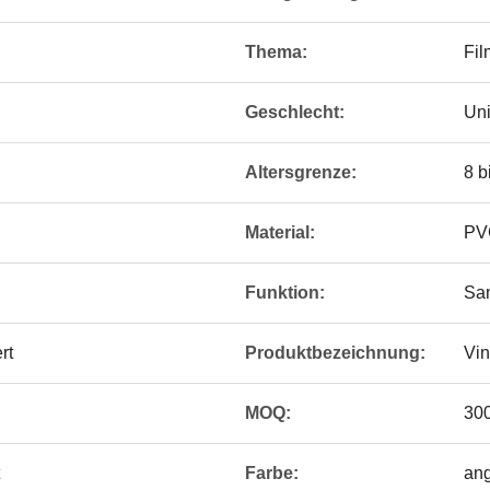
Thema:
Fil
Geschlecht:
Un
Altersgrenze:
8 b
Material:
PVC
Funktion:
Sa
rt
Produktbezeichnung:
Vin
MOQ:
30
Farbe:
an