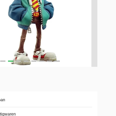
pan
tigwaren