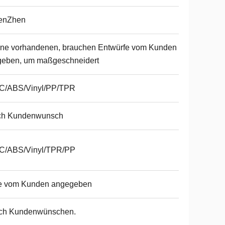
enZhen
ine vorhandenen, brauchen Entwürfe vom Kunden
geben, um maßgeschneidert
C/ABS/Vinyl/PP/TPR
ch Kundenwunsch
C/ABS/Vinyl/TPR/PP
e vom Kunden angegeben
ch Kundenwünschen.