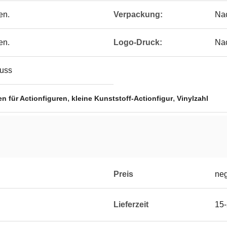
en.
Verpackung:
Na
en.
Logo-Druck:
Na
guss
,
,
n für Actionfiguren
kleine Kunststoff-Actionfigur
Vinylzahl
Preis
neg
Lieferzeit
15-