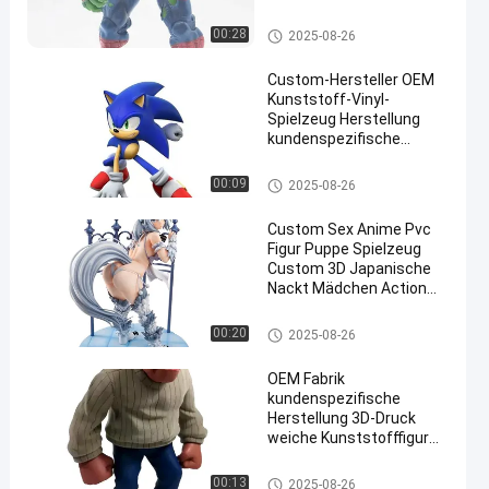
Held PVC Action Figuren
Spielzeug
Kunststofffigur/Figur/Figur/Fi
00:28
2025-08-26
gur
Custom-Hersteller OEM
Kunststoff-Vinyl-
Spielzeug Herstellung
kundenspezifische
Action Figure
Vinyl Puppe/Roto Casting/Vin
00:09
2025-08-26
yl Figur/Vinyl Spielzeug
Custom Sex Anime Pvc
Figur Puppe Spielzeug
Custom 3D Japanische
Nackt Mädchen Action
Figur PVC Spielzeug
Vinyl Puppe/Roto Casting/Vin
00:20
2025-08-26
yl Figur/Vinyl Spielzeug
OEM Fabrik
kundenspezifische
Herstellung 3D-Druck
weiche Kunststofffigur
kundenspezifisches
Vinyl-Spielzeug
Vinyl Puppe/Roto Casting/Vin
00:13
2025-08-26