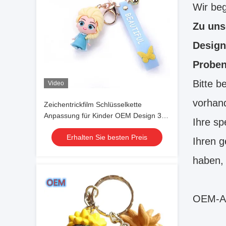
Wir beg
Zu uns
Design
Proben
Bitte b
Video
vorhand
Zeichentrickfilm Schlüsselkette
Anpassung für Kinder OEM Design 3d
Ihre sp
PVC Kunststoff Schlüsselkette
Erhalten Sie besten Preis
Ihren g
haben, 
OEM-Ak