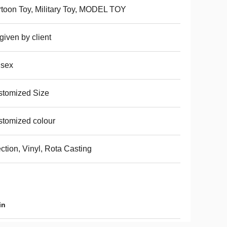
toon Toy, Military Toy, MODEL TOY
given by client
isex
stomized Size
tomized colour
ection, Vinyl, Rota Casting
in