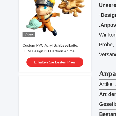
Unsere
·
Desig
.Anpas
Wir kön
Video
Probe,
Custom PVC Acryl Schlüsselkette,
OEM Design 3D Cartoon Anime
Versand
niedliche Schlüsselkette
Erhalten Sie besten Preis
Anpa
Artikel 
Art de
Gesell
Besta