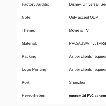
Factory Audits:
Disney, Universal, S
Note:
Only accept OEM
Theme:
Movie & TV
Material:
PVC/ABS/Vinyl/TPR
Packing:
As per clients' requir
Logo Printing:
As per clients' requir
Port:
Shenzhen
Hervorheben:
custom 3d PVC cartoo