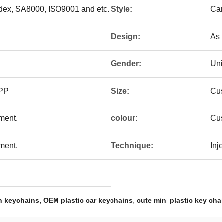
edex, SA8000, ISO9001 and etc.
Style:
Car
Design:
As 
Gender:
Un
/PP
Size:
Cu
ement.
colour:
Cus
ement.
Technique:
Inj
,
,
n keychains
OEM plastic car keychains
cute mini plastic key cha