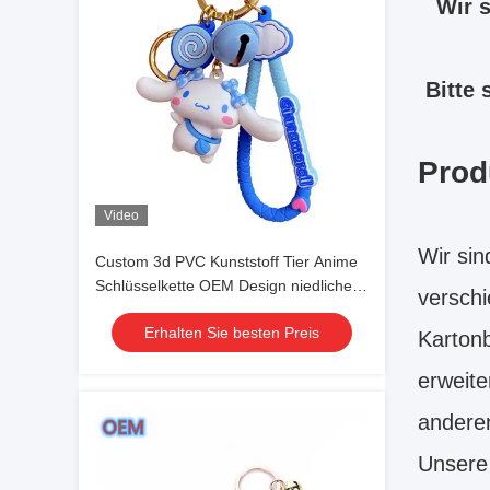
Wir s
Bitte 
Prod
Video
Wir sin
Custom 3d PVC Kunststoff Tier Anime
Schlüsselkette OEM Design niedliche
verschi
Kunststoff Schlüsselkette
Erhalten Sie besten Preis
Kartonb
erweite
anderen
Unsere