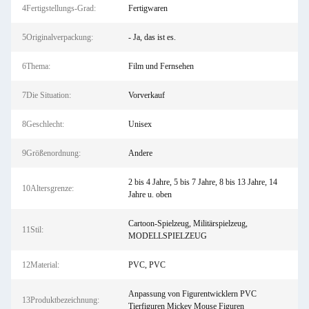
4Fertigstellungs-Grad:
Fertigwaren
5Originalverpackung:
- Ja, das ist es.
6Thema:
Film und Fernsehen
7Die Situation:
Vorverkauf
8Geschlecht:
Unisex
9Größenordnung:
Andere
2 bis 4 Jahre, 5 bis 7 Jahre, 8 bis 13 Jahre, 14
10Altersgrenze:
Jahre u. oben
Cartoon-Spielzeug, Militärspielzeug,
11Stil:
MODELLSPIELZEUG
12Material:
PVC, PVC
Anpassung von Figurentwicklern PVC
13Produktbezeichnung:
Tierfiguren Mickey Mouse Figuren