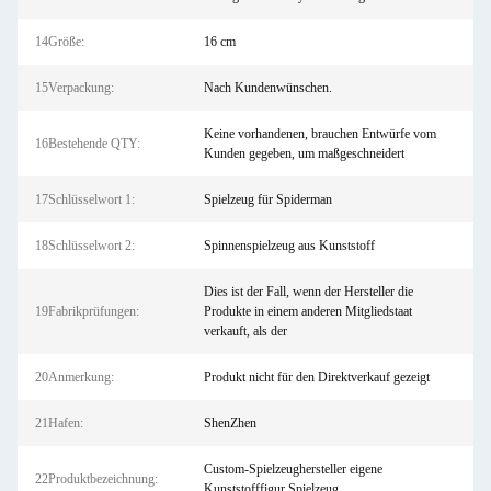
14Größe:
16 cm
15Verpackung:
Nach Kundenwünschen.
Keine vorhandenen, brauchen Entwürfe vom
16Bestehende QTY:
Kunden gegeben, um maßgeschneidert
17Schlüsselwort 1:
Spielzeug für Spiderman
18Schlüsselwort 2:
Spinnenspielzeug aus Kunststoff
Dies ist der Fall, wenn der Hersteller die
19Fabrikprüfungen:
Produkte in einem anderen Mitgliedstaat
verkauft, als der
20Anmerkung:
Produkt nicht für den Direktverkauf gezeigt
21Hafen:
ShenZhen
Custom-Spielzeughersteller eigene
22Produktbezeichnung:
Kunststofffigur Spielzeug