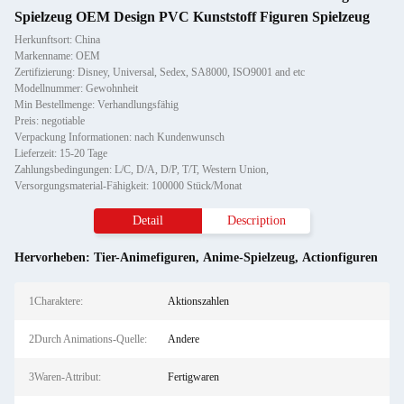
Spielzeug OEM Design PVC Kunststoff Figuren Spielzeug
Herkunftsort: China
Markenname: OEM
Zertifizierung: Disney, Universal, Sedex, SA8000, ISO9001 and etc
Modellnummer: Gewohnheit
Min Bestellmenge: Verhandlungsfähig
Preis: negotiable
Verpackung Informationen: nach Kundenwunsch
Lieferzeit: 15-20 Tage
Zahlungsbedingungen: L/C, D/A, D/P, T/T, Western Union,
Versorgungsmaterial-Fähigkeit: 100000 Stück/Monat
Detail
Description
Hervorheben:
Tier-Animefiguren
,
Anime-Spielzeug
,
Actionfiguren
1Charaktere:
Aktionszahlen
2Durch Animations-Quelle:
Andere
3Waren-Attribut:
Fertigwaren