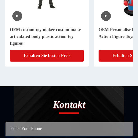
OEM custom toy maker custom make
OEM Personalise Fu
articulated body plastic action toy
Action Figure Toys
figures
Erhalten Sie besten Preis
Erhalten Sie 
Kontakt