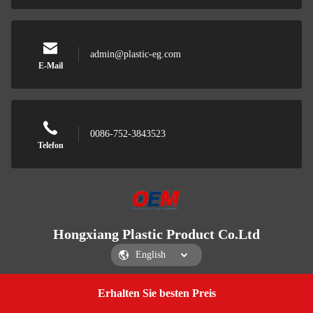
admin@plastic-eg.com
E-Mail
0086-752-3843523
Telefon
Hongxiang Plastic Product Co.Ltd
Erhalten Sie besten Preis
Get a Quote
Hongxiang Plastic Product Co.Ltd