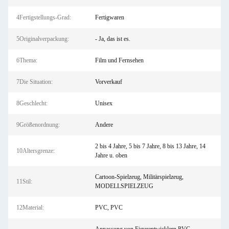
4Fertigstellungs-Grad:
Fertigwaren
5Originalverpackung:
- Ja, das ist es.
6Thema:
Film und Fernsehen
7Die Situation:
Vorverkauf
8Geschlecht:
Unisex
9Größenordnung:
Andere
2 bis 4 Jahre, 5 bis 7 Jahre, 8 bis 13 Jahre, 14
10Altersgrenze:
Jahre u. oben
Cartoon-Spielzeug, Militärspielzeug,
11Stil:
MODELLSPIELZEUG
12Material:
PVC, PVC