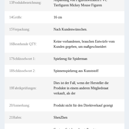
Anpassung von Figurentwicklern PVC
13Produktbezeichnung:
Tierfiguren Mickey Mouse Figuren
14Größe:
16 cm
15Verpackung:
Nach Kundenwünschen.
Keine vorhandenen, brauchen Entwürfe vom
16Bestehende QTY:
Kunden gegeben, um maßgeschneidert
17Schlüsselwort 1:
Spielzeug für Spiderman
18Schlüsselwort 2:
Spinnenspielzeug aus Kunststoff
Dies ist der Fall, wenn der Hersteller die
19Fabrikprüfungen:
Produkte in einem anderen Mitgliedstaat
verkauft, als der
20Anmerkung:
Produkt nicht für den Direktverkauf gezeigt
21Hafen:
ShenZhen