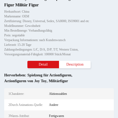
Figur Militär Figur
Herkunftsort: China
Markenname: OEM
Zertifizierung: Disney, Universal, Sedex, SA8000, ISO9001 and etc
Modellnummer: Gewohnheit
Min Bestellmenge: Verhandlungsfähig
Preis: negotiable
Verpackung Informationen: nach Kundenwunsch
Lieferzeit: 15-20 Tage
Zahlungsbedingungen: L/C, D/A, D/P, T/T, Western Union,
Versorgungsmaterial-Fähigkeit: 100000 Stück/Monat
Detail
Description
Hervorheben:
Spielzeug für Actionfiguren
,
Actionfiguren von Joy Toy
,
Militärfigur
1Charaktere:
Aktionszahlen
2Durch Animations-Quelle:
Andere
3Waren-Attribut:
Fertigwaren