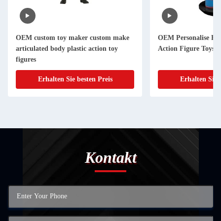
OEM custom toy maker custom make
OEM Personalise Fu
articulated body plastic action toy
Action Figure Toys
figures
Erhalten Sie besten Preis
Erhalten Sie 
Kontakt