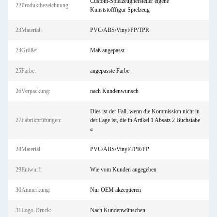
Custom-Spielzeughersteller eigene
22Produktbezeichnung:
Kunststofffigur Spielzeug
23Material:
PVC/ABS/Vinyl/PP/TPR
24Größe:
Maß angepasst
25Farbe:
angepasste Farbe
26Verpackung:
nach Kundenwunsch
Dies ist der Fall, wenn die Kommission nicht in
27Fabrikprüfungen:
der Lage ist, die in Artikel 1 Absatz 2 Buchstabe
a
28Material:
PVC/ABS/Vinyl/TPR/PP
29Entwurf:
Wie vom Kunden angegeben
30Anmerkung:
Nur OEM akzeptieren
31Logo-Druck:
Nach Kundenwünschen.