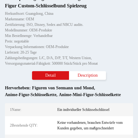
Figur Custom-Schlüsselbund Spielzeug
Herkunftsort: Guangdong, China
Markenname: OEM
Zertifizierung: ISO, Disney, Sedex and NBCU audits.
Modellnummer: OEM-Produkte
Min Bestellmenge: Verhandelbar
Preis: negotiable
Verpackung Informationen: OEM-Produkte
Lieferzeit: 20-25 Tage
Zahlungsbedingungen: L/C, D/A, D/P, T/T, Western Union,
Versorgungsmaterial-Fähigkeit: 500000 Stück/Stück pro Monat
Detail
Description
Hervorheben:
Figuren von Seemann und Mond
,
Anime-Figur-Schlüsselkette
,
Anime-Mini-Figur-Schlüsselkette
1Name:
Ein individueller Schlüsselschlüssel
Keine vorhandenen, brauchen Entwürfe vom
2Bestehende QTY:
Kunden gegeben, um maßgeschneidert