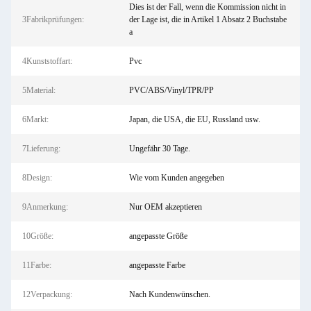
Dies ist der Fall, wenn die Kommission nicht in
3Fabrikprüfungen:
der Lage ist, die in Artikel 1 Absatz 2 Buchstabe
a
4Kunststoffart:
Pvc
5Material:
PVC/ABS/Vinyl/TPR/PP
6Markt:
Japan, die USA, die EU, Russland usw.
7Lieferung:
Ungefähr 30 Tage.
8Design:
Wie vom Kunden angegeben
9Anmerkung:
Nur OEM akzeptieren
10Größe:
angepasste Größe
11Farbe:
angepasste Farbe
12Verpackung:
Nach Kundenwünschen.