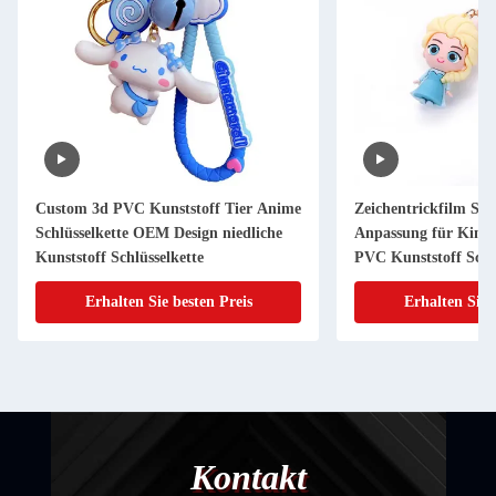
Custom 3d PVC Kunststoff Tier Anime
Zeichentrickfilm Sch
Schlüsselkette OEM Design niedliche
Anpassung für Kind
Kunststoff Schlüsselkette
PVC Kunststoff Schlü
Erhalten Sie besten Preis
Erhalten Sie 
Kontakt