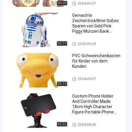
Plastik-Schweinchenbank /Gel
00:20
2024-09-27
dbox /Schweinchenbank
Gemachte
Zeichentrickfilme Süßes
Sparen von Geld Pink
Piggy Münzen Bank
Plastik Geld-Box
Plastik-Schweinchenbank /Gel
00:13
2025-05-29
dbox /Schweinchenbank
PVC-Schweinchenkasten
für Kinder von dem
Kunden
Plastik-Schweinchenbank /Gel
2024-09-27
dbox /Schweinchenbank
00:19
Custom Phone Holder
And Controller Made
18cm High Character
Figure Portable Phone
Holder Phone Stand
Plastik-Schweinchenbank /Gel
00:22
2024-08-06
dbox /Schweinchenbank